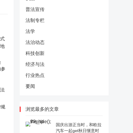
普法宣传
法制专栏
法学
法治动态
科技创新
解
经济与法
的参
行业热点
要闻
律规
浏览最多的文章
国庆出游正当时，和欧拉
汽车一起get秋日惬意时