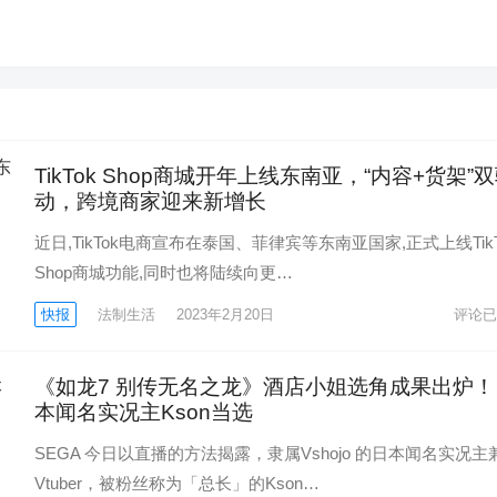
TikTok Shop商城开年上线东南亚，“内容+货架”
动，跨境商家迎来新增长
近日,TikTok电商宣布在泰国、菲律宾等东南亚国家,正式上线TikT
Shop商城功能,同时也将陆续向更…
快报
法制生活
2023年2月20日
评论已
《如龙7 别传无名之龙》酒店小姐选角成果出炉！
本闻名实况主Kson当选
SEGA 今日以直播的方法揭露，隶属Vshojo 的日本闻名实况主
Vtuber，被粉丝称为「总长」的Kson…