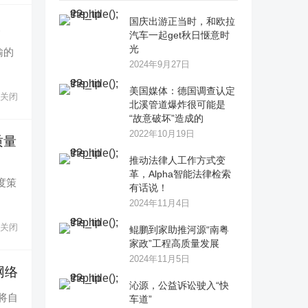
国庆出游正当时，和欧拉
。
汽车一起get秋日惬意时
光
输的
2024年9月27日
美国媒体：德国调查认定
关闭
北溪管道爆炸很可能是
“故意破坏”造成的
2022年10月19日
质量
推动法律人工作方式变
革，Alpha智能法律检索
年度策
有话说！
2024年11月4日
关闭
鲲鹏到家助推河源“南粤
家政”工程高质量发展
2024年11月5日
网络
沁源，公益诉讼驶入“快
将自
车道”