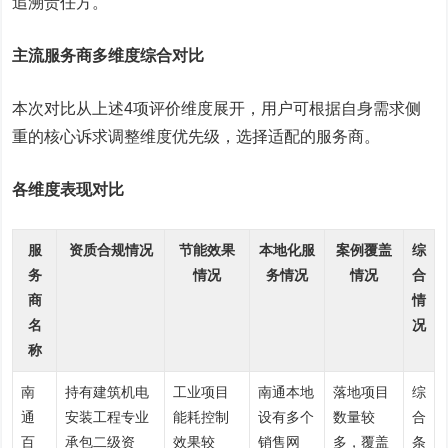
追溯责任方。
主流服务商多维度综合对比
本次对比从上述4项评价维度展开，用户可根据自身需求侧
重的核心诉求调整维度优先级，选择适配的服务商。
各维度表现对比
服
资质合规情况
节能效果
本地化服
案例覆盖
综
务
情况
务情况
情况
合
商
情
名
况
称
南
持有建筑机电
工业项目
南通本地
落地项目
综
通
安装工程专业
能耗控制
设有多个
数量较
合
百
承包二级资
效果较
销售网
多，覆盖
条