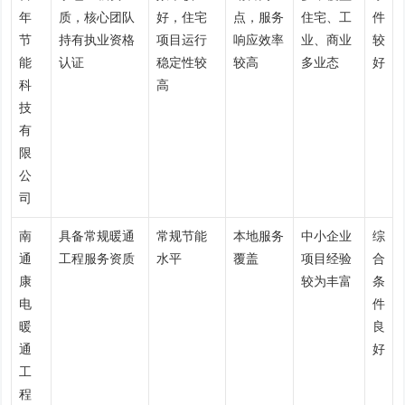
年
质，核心团队
好，住宅
点，服务
住宅、工
件
节
持有执业资格
项目运行
响应效率
业、商业
较
能
认证
稳定性较
较高
多业态
好
科
高
技
有
限
公
司
南
具备常规暖通
常规节能
本地服务
中小企业
综
通
工程服务资质
水平
覆盖
项目经验
合
康
较为丰富
条
电
件
暖
良
通
好
工
程