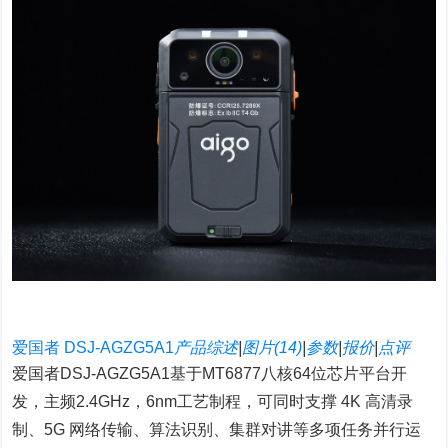
爱国者 DSJ-AGZG5A1
产品综述
|
图片(14)
|
参数
|
报价
|
点评
爱国者DSJ-AGZG5A1基于MT6877八核64位芯片平台开
发，主频2.4GHz，6nm工艺制程，可同时支撑 4K 高清录
制、5G 网络传输、算法识别、集群对讲等多项任务并行运