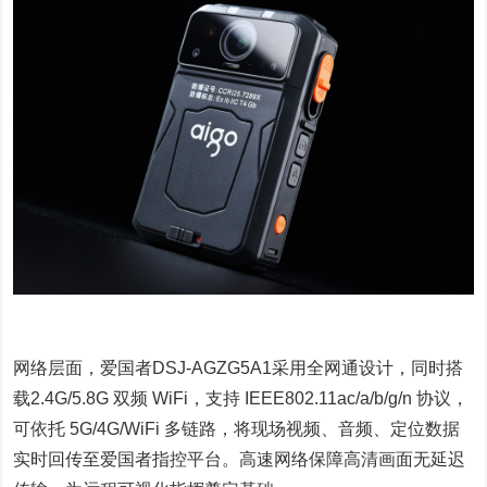
网络层面，爱国者DSJ-AGZG5A1采用全网通设计，同时搭
载2.4G/5.8G 双频 WiFi，支持 IEEE802.11ac/a/b/g/n 协议，
可依托 5G/4G/WiFi 多链路，将现场视频、音频、定位数据
实时回传至爱国者指控平台。高速网络保障高清画面无延迟