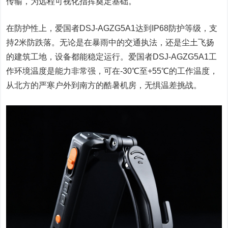
传输，为远程可视化指挥奠定基础。
在防护性上，爱国者DSJ-AGZG5A1达到IP68防护等级，支
持2米防跌落。无论是在暴雨中的交通执法，还是尘土飞扬
的建筑工地，设备都能稳定运行。爱国者DSJ-AGZG5A1工
作环境温度是能力非常强，可在-30℃至+55℃的工作温度，
从北方的严寒户外到南方的酷暑机房，无惧温差挑战。