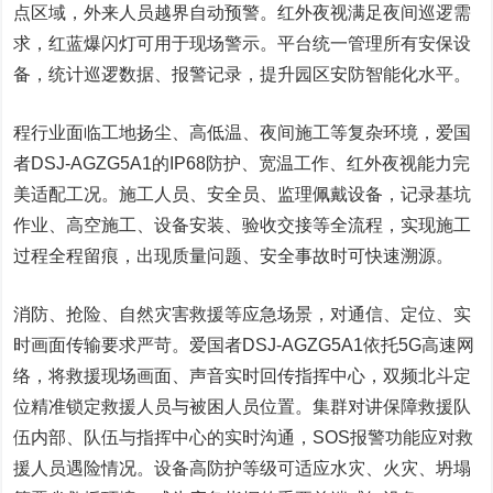
点区域，外来人员越界自动预警。红外夜视满足夜间巡逻需
求，红蓝爆闪灯可用于现场警示。平台统一管理所有安保设
备，统计巡逻数据、报警记录，提升园区安防智能化水平。
程行业面临工地扬尘、高低温、夜间施工等复杂环境，爱国
者DSJ-AGZG5A1的IP68防护、宽温工作、红外夜视能力完
美适配工况。施工人员、安全员、监理佩戴设备，记录基坑
作业、高空施工、设备安装、验收交接等全流程，实现施工
过程全程留痕，出现质量问题、安全事故时可快速溯源。
消防、抢险、自然灾害救援等应急场景，对通信、定位、实
时画面传输要求严苛。爱国者DSJ-AGZG5A1依托5G高速网
络，将救援现场画面、声音实时回传指挥中心，双频北斗定
位精准锁定救援人员与被困人员位置。集群对讲保障救援队
伍内部、队伍与指挥中心的实时沟通，SOS报警功能应对救
援人员遇险情况。设备高防护等级可适应水灾、火灾、坍塌