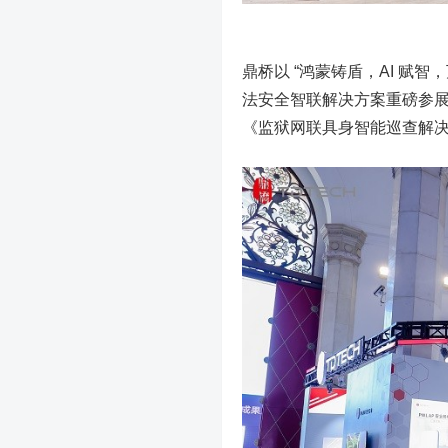
鼎桥以 “鸿蒙铸盾，AI 赋
法安全智联解决方案重磅参展
《监狱网联具身智能巡查解决