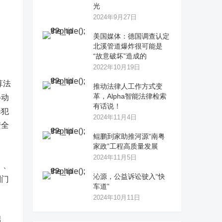
光
2024年9月27日
美国媒体：德国调查认定
北溪管道爆炸很可能是
“故意破坏”造成的
2022年10月19日
算法
推动法律人工作方式变
革，Alpha智能法律检索
移动
有话说！
罪犯
2024年11月4日
安全
鲲鹏到家助推河源“南粤
家政”工程高质量发展
2024年11月5日
、、
沁源，公益诉讼驶入“快
刷门
车道”
2024年10月11日
端