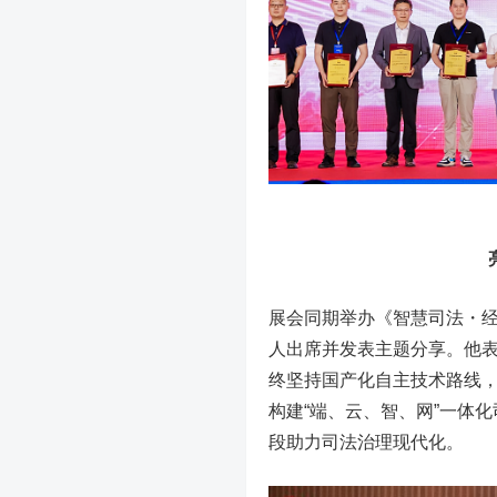
展会同期举办《智慧司法・
人出席并发表主题分享。他
终坚持国产化自主技术路线
构建“端、云、智、网”一体
段助力司法治理现代化。