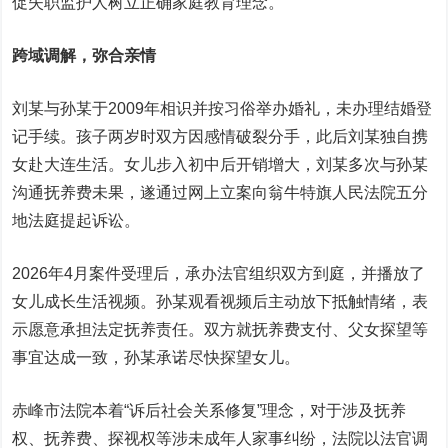
促失职监护人树立正确家庭教育理念。
跨域调解，弥合亲情
刘某与孙某于2009年相识并按习俗举办婚礼，未办理结婚登
记手续。孩子两岁时双方因感情破裂分手，此后刘某独自携
女赴大连生活。女儿步入初中后开销增大，刘某多次与孙某
沟通抚养费未果，遂通过网上立案向翁牛特旗人民法院五分
地法庭提起诉讼。
2026年4月案件受理后，承办法官组织双方到庭，并播放了
女儿成长生活视频。孙某观看视频后主动放下抵触情绪，表
示愿意承担法定抚养责任。双方就抚养费支付、父女探望等
事宜达成一致，孙某承诺尽快探望女儿。
赤峰市法院本着“诉后社会关系修复”理念，对于涉及抚养
权、抚养费、探视权等涉未成年人家事纠纷，法院以法官调