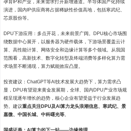
孕育IP和产业，未来需求打开新增通道。半导体国产化持续
演进，国内IP供应商将占据稀缺性价值高地，包括寒武纪、
芯原股份等。
DPU下游应用：多点开花，未来前景广阔。DPU核心市场围
绕数据中心展开，以服务器为硬件载体，下游场景覆盖云计
算、高性能计算、网络安全和边缘计算等多个领域。从我国
范围看，高新技术、数字化转型及终端消费等多样化算力需
求场景不断涌现，算力赋能效应凸显。
投资建议：ChatGPT等AI技术发展大趋势下，算力需求凸
显，DPU有望迎来黄金发展期，全球、国内DPU产业市场规
模呈现逐年增长的趋势，核心企业有望受益于行业发展趋
势。建议
重点关注DPU及AI算力龙头浪潮信息、寒武纪、景
嘉微、中国长城、中科曙光等
。
国盛证券：AI算力的下一站——边缘推理