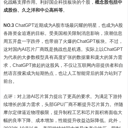
化战略支撑作用。利好国企科技板块的个股，
概念股包括中
成股份、久之洋和中公高科等
。
NO.3
ChatGPT近期成为A股市场最闪耀的明星，也成为A股
各路资金追逐的目标。受美国相关限制消息影响，浪潮信息
周五开盘一字跌停，也带崩了火爆的ChatGPT板块。不过，
这对国内AI芯片厂商既是挑战也是机遇。实际上以ChatGPT
为代表的大参数模型具有高度扩张的数据量和庞大的算力需
求，ChatGPT掀起的这股风，不仅让互联网内容提供者和自
然语言搜索成为短期热点，也让人工智能背后的算力站到了
前台。
点评：对上游AI芯片算力提出了更高的要求。为满足下游持
续增长的算力需求，头部GPU厂商不断提升芯片算力。伴随
摩尔定律逼近物理极限，提升制程工艺和芯片面积将面临大
幅的良率下降、成本增加，性能提升收益边际降低。此外，