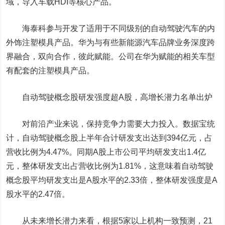
域，导入车载HDI等核心产品。
海泰科
参与开发了适用于不同级别的自动驾驶汽车的内
外饰注塑模具产品。华为与有些新能源汽车品牌业务深度跨
界融合，双向合作，彼此赋能。公司在华为赋能的相关车型
有配套的注塑模具产品。
自动驾驶概念股研发强度超A股，高增长潜力名单出炉
对前沿产业来说，保持竞争力需要大力投入。数据宝统
计，自动驾驶概念股上半年合计研发支出达到394亿元，占
营收比例为4.47%。同期A股上市公司平均研发支出1.4亿
元，整体研发支出占营收比例为1.81%，这意味着自动驾驶
概念股平均研发支出是A股水平的2.33倍，整体研发强度是A
股水平的2.47倍。
从未来增长潜力来看，根据5家以上机构一致预测，21