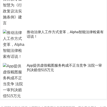
推动法律人工作方式变革，Alpha智能法律检索有
话说！
App提供虚假截图服务构成不正当竞争 法院一审
判决赔偿515万元