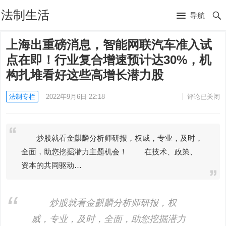
法制生活
导航
上海出重磅消息，智能网联汽车准入试
点在即！行业复合增速预计达30%，机
构扎堆看好这些高增长潜力股
法制专栏
2022年9月6日 22:18
评论已关闭
炒股就看金麒麟分析师研报，权威，专业，及时，
全面，助您挖掘潜力主题机会！ 在技术、政策、
资本的共同驱动…
炒股就看金麒麟分析师研报，权
威，专业，及时，全面，助您挖掘潜力