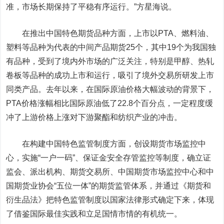
准，市场长期保持了平稳有序运行。”方星海说。
在
推出中国特色期货品种
方面，上市以PTA、燃料油、
塑料
等品种为代表的中间产品期货25个，其中19个为我国独
有品种，受到了境内外市场的广泛关注，特别是
甲醇
、热轧
卷板等品种的成功上市和运行，吸引了境外交易所研发上市
同类产品。去年以来，在国际原油价格大幅波动的背景下，
PTA价格涨幅相比国际原油低了22.8个百分点，一定程度缓
冲了上游价格上涨对下游聚酯和纺织产业的冲击。
在
构建中国特色监管制度
方面，创设期货市场监控中
心，实施“一户一码”、保证金安全存管监控等制度，确立证
监会、派出机构、期货交易所、中国期货市场监控中心和中
国期货业协会“五位一体”的期货监管体系，并通过《期货和
衍生品法》把特色监管制度以国家法律形式确定下来，体现
了借鉴国际最佳实践和立足国情市情的有机统一。