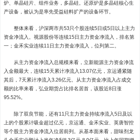
炉、单晶硅片、组件业务，多晶硅。还原炉是多晶硅核心生
产设备，被认为是率先受益硅料扩产的设备环节。
整体来看，沪深两市共53只个股连续5日或5日以上主力
资金净流入。
视源股份
等连续15日主力资金净流入，排名第
一；
金禾实业
连续11日主力资金净流入，位列第二。
从主力资金净流入总规模来看，
立新能源
主力资金净流
入金额最大，连续15天累计净流入13.07亿元，
京运通
紧随
其后，7天累计净流入3.26亿元。从主力资金净流入占成交
额的比率来看，
弘业期货
占比排名居首，该股近8日涨
95.52%。
除了双良节能，还有11只主力资金持续净流入5日及以
上的个股累计吸金超过亿元，京运通、金禾实业、
英唐智控
等个股主力资金净流入位居前列。从基本面来看，甜味剂龙