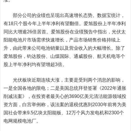
部分公司的业绩也呈现出高速增长态势。数据宝统计，
有18只个股今年上半年净利有望翻倍。爱旭股份上半年净利
同比大增逾26倍居首。爱旭股份在业绩预告中指出，光伏
太
阳能
电池片市场需求快速增长，产品市场销售价格持续上
升，由此带来公司电池销量以及营业收入的大幅增长。除了
爱旭股份，钧达股份、
山煤国际
、
通威股份
、
航天机电
等个
股上半年净利均有望增超3倍。
光伏板块近期连续大涨，主要是受到两个消息的影响，
一是全国各地的限电；二是美国总统拜登签署《2022年通胀
削减法案》，在投资者最关心的3690亿美元清洁能源领域投
资方面，白宫举例称，该法案的退税优惠到2030年前将为美
国社会带来9.5亿块太阳能板、12万个风力发电机和2300个
电网规模电池厂。