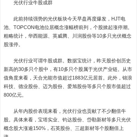
光伏行业牛股成群
此前持续强势的光伏板块今天早盘再度爆发，HJT电
池、TOPCON电池位居概念涨幅榜前列，个股掀起涨停潮。
粗略统计，
华西能源
、
英威腾
、
川润股份
等10多只光伏概念
股涨停。
光伏行业可谓牛股成群。数据宝统计，昨天股价创历史
新高的30多只个股中，有10多只个股属于光伏产业链。从市
值角度来看，
天合光能
市值超过1883亿元居首。此外，
锦浪
科技
、
德业股份
、
迈为股份
、
爱旭股份
等多只个股市值超过
800亿元。
从年内股价表现来看，光伏行业也贡献了不少翻倍牛
股。具体来看，
宝塔实业
、
钧达股份
、
岱勒新材
等多只光伏
概念股大涨逾150%，
石英股份
、
三超新材
等个股翻倍上
涨。