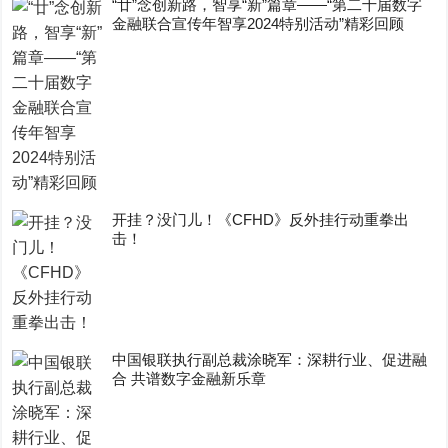
“廿”念创新路，智享“新”篇章——“第二十届数字
金融联合宣传年智享2024特别活动”精彩回顾
开挂？没门儿！《CFHD》反外挂行动重拳出
击！
中国银联执行副总裁涂晓军：深耕行业、促进融
合 共谱数字金融新乐章