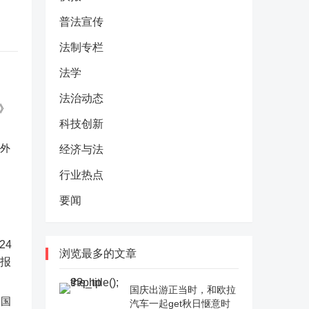
普法宣传
法制专栏
法学
法治动态
科技创新
反外
经济与法
行业热点
要闻
浏览最多的文章
国庆出游正当时，和欧拉
中国
汽车一起get秋日惬意时