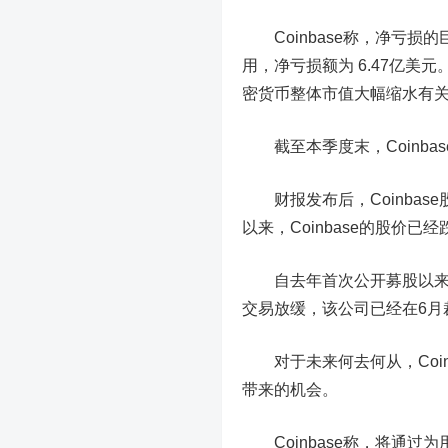
Coinbase称，净亏损
用，净亏损
额
为 6.47亿美元
密货币整体市值大幅缩水有
截至本季度末，Coinba
财报发布后
，
Coinba
以来，Coinbase的股价已经
自去年首次公开募股以来，
交易放缓，该公司
已经在
6
月
对于未来何去何从，Coi
带来的机会。
Coinbase
称，将
通过为