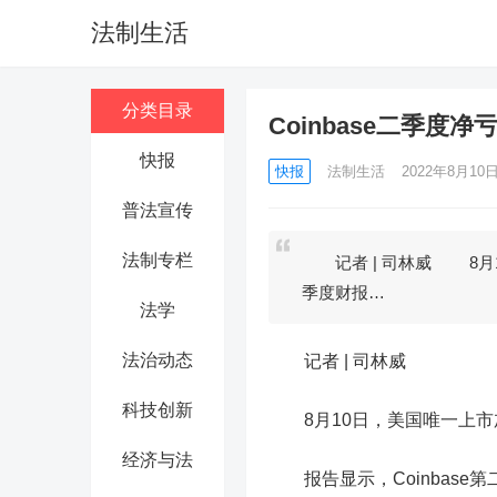
法制生活
分类目录
Coinbase二季度净
快报
快报
法制生活
2022年8月10日 
普法宣传
法制专栏
记者 | 司林威 8月10
季度财报…
法学
法治动态
记者 | 司林威
科技创新
8
月
10
日
，
美国唯一上市加
经济与法
报告显示，Coinbase