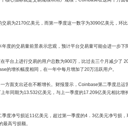
的交易为2170
亿美元
，
而第一季度这一数字为
3090
亿美元
，
环比
e对本年度的交易量前景表示悲观
，
预计平台交易量可能会进一步下
度
在平台上进行交易的用户总数为900万，比过去三个月减少了 2
base的增长幅度相同，在一年中每月增加了20万活跃用户。
另一方面
支出还在不断增长。
财报显示，
Coinbase第二季度总运
下上年同期为13.532亿美元，与上一季度的17.209亿美元相比增
。
第二季度净亏损近11亿美元，
超过第一季度的
4
．
3
亿美元净亏损
，
的最高亏损额
。