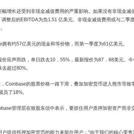
的巨幅增长还
受到非现金减值费用的严重影响。如果没有非现金减
。调整后的EBITDA为负1.51 亿美元。
非现金减值费用或与二季
关
。
se拥有约57亿美元的现金和等价物，而第一季度为61亿美元。
se股价应声而跌
，
单日跌去
10
．
55%，
最新报价为
87
．
68
美元
。今
跌去超过80%。
Coinbase的股票
价格一路下滑
，
叠加加密货币进入熊市
导致
裁员了
18%
。
nbase管理层在致股东信中
表示，要抓住用户质押加密资产而非
用户提供抵押加密货币的能力来留住用户：“由于我们的核心零售