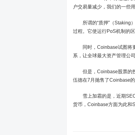
户交易量减少，我们的
一些
所谓的“
质押
”
（
Staking
过程。它使
运行PoS机制
的
同时，Coinbase试
系，让
全球最大资产管理公
但是，Coinbase股
伍德
在
7
月
抛售了Coinbas
雪上加霜的是
，
近期SE
货币
，
Coinbase方面为此