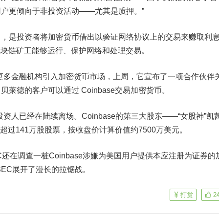
用户
更倾向于非投资活动——尤其是质押。”
），是投资者将加密货币借出以验证网络协议上的交易来赚取利
区块链矿工
能够运行、保护网络和处理交易。
图将更多金融机构引入加密货币市场
，上周，它宣布了一项合作伙伴
司
贝莱德的客户可以通过 Coinbase交易加密货币。
票的投资人已经在陆续离场。
Coinbase的第三大股东——“女股神”凯茜
e的超过141万股股票，按收盘价计算价值约7500万美元。
C还在调查一桩Coinbase涉嫌为美国用户提供本应注册为证券的
和SEC展开了漫长的拉锯战
。
打赏
2