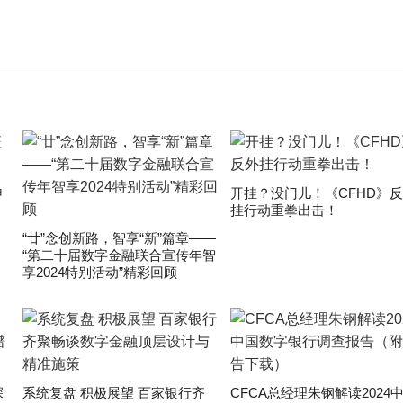
申
开挂？没门儿！《CFHD》
挂行动重拳出击！
“廿”念创新路，智享“新”篇章——
“第二十届数字金融联合宣传年智
享2024特别活动”精彩回顾
深
系统复盘 积极展望 百家银行齐
CFCA总经理朱钢解读2024