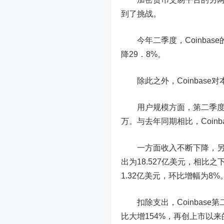
到了挑战
。
今年
二季度，Coinbase
降
29
．
8%。
除此之外
，
Coinbas
用户规模方面
，
第二季
万。与去年同期相比，Coin
一方面收入不断下降
，
出为18.527亿美元，相比之
1.32亿美元，环比增幅为8%
扣除支出，Coinbase
比大增
154%，
再创上市以来