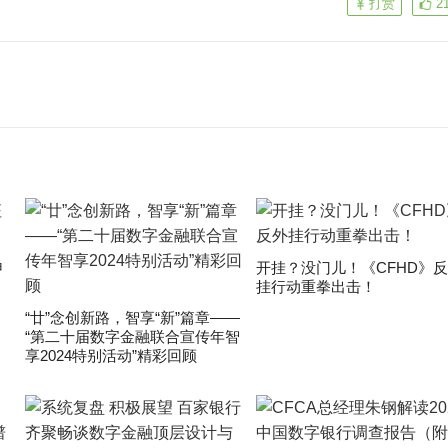
打赏
2
申
开挂？没门儿！《CFHD》
挂行动重拳出击！
“廿”念创新路，智享“新”篇章——
“第二十届数字金融联合宣传年智
享2024特别活动”精彩回顾