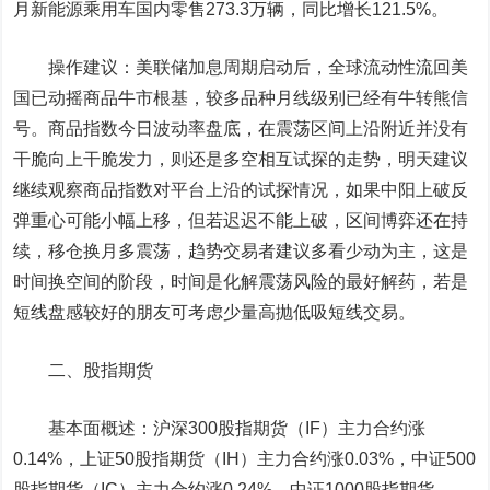
月新能源乘用车国内零售273.3万辆，同比增长121.5%。
操作建议：美联储加息周期启动后，全球流动性流回美
国已动摇商品牛市根基，较多品种月线级别已经有牛转熊信
号。商品指数今日波动率盘底，在震荡区间上沿附近并没有
干脆向上干脆发力，则还是多空相互试探的走势，明天建议
继续观察商品指数对平台上沿的试探情况，如果中阳上破反
弹重心可能小幅上移，但若迟迟不能上破，区间博弈还在持
续，移仓换月多震荡，趋势交易者建议多看少动为主，这是
时间换空间的阶段，时间是化解震荡风险的最好解药，若是
短线盘感较好的朋友可考虑少量高抛低吸短线交易。
二、股指期货
基本面概述：沪深300股指期货（IF）主力合约涨
0.14%，上证50股指期货（IH）主力合约涨0.03%，中证500
股指期货（IC）主力合约涨0.24%，中证1000股指期货