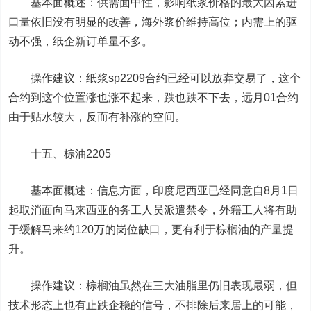
基本面概述：供需面中性，影响纸浆价格的最大因素进
口量依旧没有明显的改善，海外浆价维持高位；内需上的驱
动不强，纸企新订单量不多。
操作建议：纸浆sp2209合约已经可以放弃交易了，这个
合约到这个位置涨也涨不起来，跌也跌不下去，远月01合约
由于贴水较大，反而有补涨的空间。
十五、棕油2205
基本面概述：信息方面，印度尼西亚已经同意自8月1日
起取消面向马来西亚的务工人员派遣禁令，外籍工人将有助
于缓解马来约120万的岗位缺口，更有利于
棕榈
油的产量提
升。
操作建议：棕榈油虽然在三大油脂里仍旧表现最弱，但
技术形态上也有止跌企稳的信号，不排除后来居上的可能，