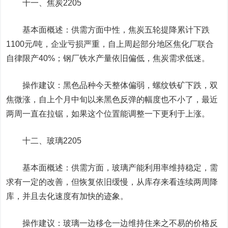
十一、
焦炭
2205
基本面概述：供需方面中性，焦炭五轮提降累计下跌
1100元/吨，企业亏损严重，自上周起部分地区焦化厂联合
自律限产40%；钢厂铁水产量依旧偏低，焦炭需求低迷。
操作建议：黑色品种今天整体偏弱，螺纹铁矿下跌，双
焦微涨，自上个月中旬以来黑色反弹的幅度也不小了，最近
两周一直在拉锯，如果这个位置能调整一下更利于上涨。
十二、
玻璃
2205
基本面概述：供需方面，玻璃产能利用率维持稳定，需
求有一定的改善，但恢复依旧缓慢，从库存来看连续两周降
库，并且去化速度有加快的迹象。
操作建议：玻璃一边移仓一边维持住来之不易的价格反