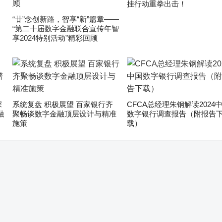
挂行动重拳出击！
“廿”念创新路，智享“新”篇章——
“第二十届数字金融联合宣传年智
享2024特别活动”精彩回顾
深
系统复盘 积极展望 百家银行齐
CFCA总经理朱钢解读2024
融
聚畅谈数字金融顶层设计与精准
数字银行调查报告（附报告
施策
载）