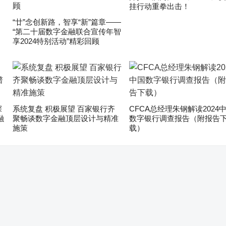
挂行动重拳出击！
“廿”念创新路，智享“新”篇章——
“第二十届数字金融联合宣传年智
享2024特别活动”精彩回顾
深
系统复盘 积极展望 百家银行齐
CFCA总经理朱钢解读2024
融
聚畅谈数字金融顶层设计与精准
数字银行调查报告（附报告
施策
载）