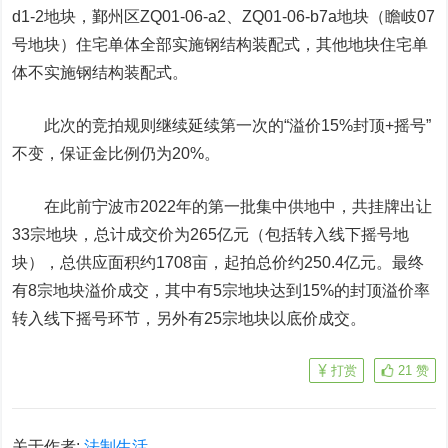
d1-2地块，鄞州区ZQ01-06-a2、ZQ01-06-b7a地块（瞻岐07
号地块）住宅单体全部实施钢结构装配式，其他地块住宅单
体不实施钢结构装配式。
此次的竞拍规则继续延续第一次的“溢价15%封顶+摇号”
不变，保证金比例仍为20%。
在此前宁波市2022年的第一批集中供地中，共挂牌出让
33宗地块，总计成交价为265亿元（包括转入线下摇号地
块），总供应面积约1708亩，起拍总价约250.4亿元。最终
有8宗地块溢价成交，其中有5宗地块达到15%的封顶溢价率
转入线下摇号环节，另外有25宗地块以底价成交。
打赏
21
赞
关于作者:
法制生活