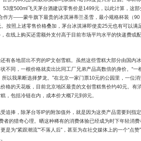
。53度500ml飞天茅台酒建议零售价是1499元，以此计算，这部
淋的合作方——蒙牛旗下最贵的冰淇淋蒂兰圣雪，最小规格杯装（90
元。按照上述零售价格叠加，茅台冰淇淋即使卖25元也有可以满
外，在线上购买还需额外支付高于目前市场平均水平的快递费或
有各地层出不穷的IP文创雪糕。虽然这些雪糕大部分由国内
状不同，一根价格就卖出比同工厂兄弟产品高数倍的身价。“一
元。所以我果断选择梦龙。”在北京一家门票10元的公园里，一位消
价格的天花板，目前北京地区最贵的文创雪糕售价约40元。有
糕，包括冷链在内，成本价大概7元到8元。
追捧，除茅台等IP的附加值外，就是因为这类产品需要到指
消费者的猎奇心理。晒这种稀有的消费体验已经成为时下年轻消费
是为“紧跟潮流”“不落人后”，甚至为在社交媒体上的一个“点赞
单。