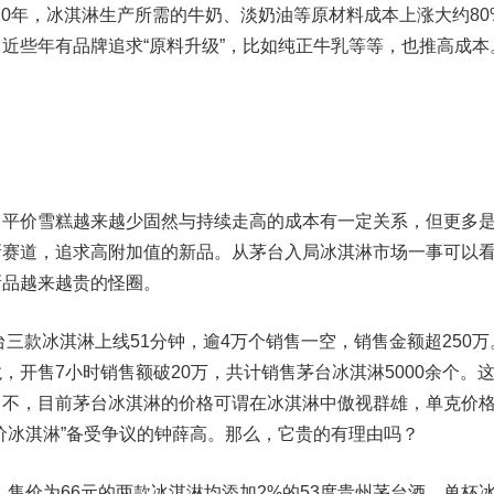
20年，冰淇淋生产所需的牛奶、淡奶油等原材料成本上涨大约80
近些年有品牌追求“原料升级”，比如纯正牛乳等等，也推高成本
价雪糕越来越少固然与持续走高的成本有一定关系，但更多
新赛道，追求高附加值的新品。从茅台入局冰淇淋市场一事可以
新品越来越贵的怪圈。
款冰淇淋上线51分钟，逾4万个销售一空，销售金额超250万
，开售7小时销售额破20万，共计销售茅台冰淇淋5000余个。
？不，目前茅台冰淇淋的价格可谓在冰淇淋中傲视群雄，单克价
价冰淇淋”备受争议的钟薛高。那么，它贵的有理由吗？
售价为66元的两款冰淇淋均添加2%的53度贵州茅台酒。单杯