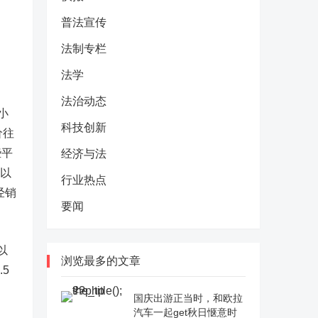
普法宣传
法制专栏
法学
法治动态
小
科技创新
价往
些平
经济与法
元以
行业热点
经销
要闻
以
浏览最多的文章
5
国庆出游正当时，和欧拉
汽车一起get秋日惬意时