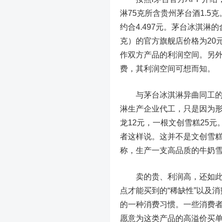
淋75克所含贵州茅台酒1.5克
约合4.497元。茅台冰淇
克）的官方旗舰店价格为20
作双方产品的利润空间。另
费，其利润空间可想而知。
与茅台冰淇淋异曲同工的还
淋生产企业代工，只是因为形
龙12元，一根文创雪糕25
者这样说。这并不是文创雪糕
称，生产一支高品质的牛奶雪
卖的贵、利润高，还如此受
点才能买到的“稀缺性”以及
的一种消费习惯。一些消费者更
愿意为这类产品的高溢价买