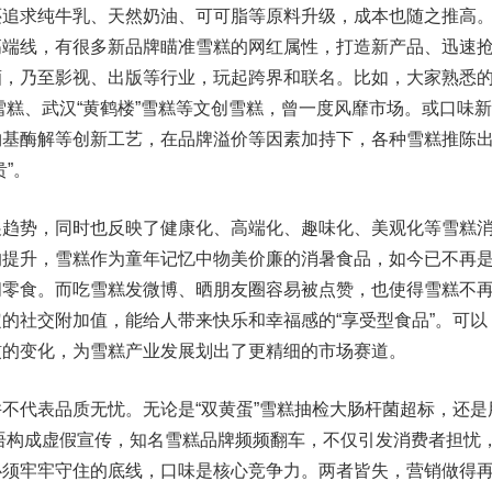
还追求纯牛乳、天然奶油、可可脂等原料升级，成本也随之推高
高端线，有很多新品牌瞄准雪糕的网红属性，打造新产品、迅速
酒，乃至影视、出版等行业，玩起跨界和联名。比如，大家熟悉
”雪糕、武汉“黄鹤楼”雪糕等文创雪糕，曾一度风靡市场。或口味新
物基酶解等创新工艺，在品牌溢价等因素加持下，各种雪糕推陈
”。
势，同时也反映了健康化、高端化、趣味化、美观化等雪糕
的提升，雪糕作为童年记忆中物美价廉的消暑食品，如今已不再
闲零食。而吃雪糕发微博、晒朋友圈容易被点赞，也使得雪糕不
的社交附加值，能给人带来快乐和幸福感的“享受型食品”。可以
惯的变化，为雪糕产业发展划出了更精细的市场赛道。
代表品质无忧。无论是“双黄蛋”雪糕抽检大肠杆菌超标，还是
等标语构成虚假宣传，知名雪糕品牌频频翻车，不仅引发消费者担忧
必须牢牢守住的底线，口味是核心竞争力。两者皆失，营销做得