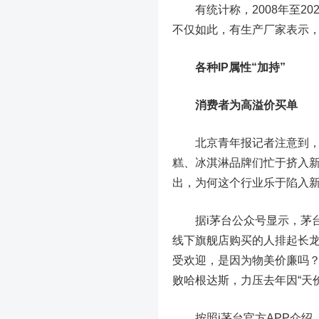
有统计称，2008年至20
不仅如此，有生产厂家表示，
各种IP属性“加持”
消费者为高溢价买单
北京青年报记者注意到，平
糕、冰淇淋品牌们忙于挤入
出，为何这个行业乐于陷入
据i茅台公众号显示，茅台三
线下旗舰店购买的人排起长龙
受欢迎，是因为物美价廉吗
败哈根达斯，力压去年因“天
按照i茅台官方APP介绍，