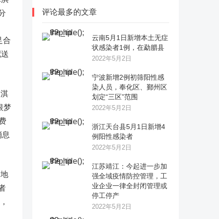
评论最多的文章
分
云南5月1日新增本土无症
足合
状感染者1例，在勐腊县
配送
2022年5月2日
宁波新增2例初筛阳性感
染人员，奉化区、鄞州区
冰淇
划定“三区”范围
根梦
2022年5月2日
费
浙江天台县5月1日新增4
消息
例阳性感染者
2022年5月2日
江苏靖江：今起进一步加
定地
强全域疫情防控管理，工
业企业一律全封闭管理或
者
停工停产
”，
2022年5月2日