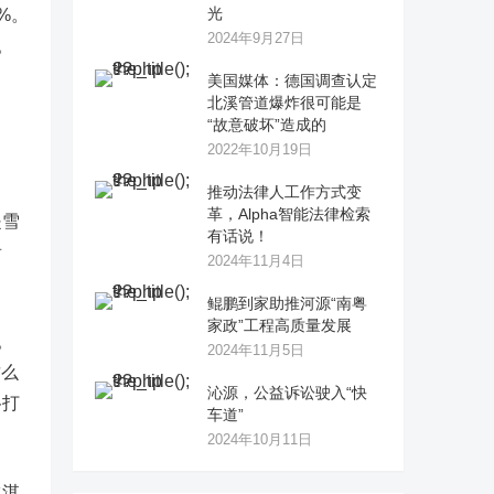
光
%。
2024年9月27日
。
美国媒体：德国调查认定
北溪管道爆炸很可能是
“故意破坏”造成的
2022年10月19日
推动法律人工作方式变
革，Alpha智能法律检索
是雪
有话说！
看
2024年11月4日
鲲鹏到家助推河源“南粤
家政”工程高质量发展
。
2024年11月5日
这么
沁源，公益诉讼驶入“快
格打
车道”
2024年10月11日
冰淇