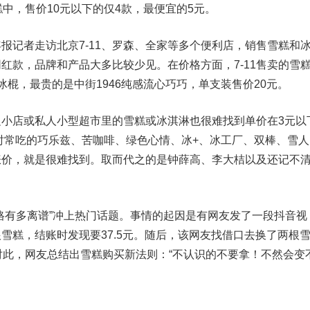
糕中，售价10元以下的仅4款，最便宜的5元。
记者走访北京7-11、罗森、全家等多个便利店，销售雪糕和
红款，品牌和产品大多比较少见。在价格方面，7-11售卖的雪
冰棍，最贵的是中街1946纯感流心巧巧，单支装售价20元。
店或私人小型超市里的雪糕或冰淇淋也很难找到单价在3元以
儿时常吃的巧乐兹、苦咖啡、绿色心情、冰+、冰工厂、双棒、雪人
涨价，就是很难找到。取而代之的是钟薛高、李大桔以及还记不
有多离谱”冲上热门话题。事情的起因是有网友发了一段抖音视
雪糕，结账时发现要37.5元。随后，该网友找借口去换了两根
对此，网友总结出雪糕购买新法则：“不认识的不要拿！不然会变