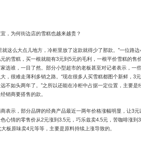
宜，为何街边店的雪糕也越来越贵？
就这么大点儿地方，冷柜里放了这款就得少了那款。”一位路边
元的雪糕，买一根就能有3元到5元的毛利，一根平价雪糕的售
店家选谁，一目了然。部分小型超市的老板甚至对记者表示，一
大，很难走薄利多销之路。“现在很多人买雪糕都图个新鲜，3
远不如头两年了。”之所以还能在冷柜中占据一定位置，主要是
是经销商要搭售的款。
表示，部分品牌的经典产品最近一两年价格涨幅明显，让3元
心情的零售价从2元涨到3.5元，巧乐兹卖4.5元，苦咖啡涨到3.
北大板原味卖4元等等，主要是原料持续上涨导致的。