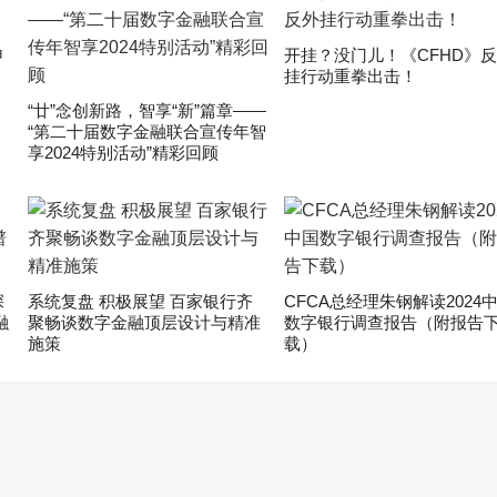
申
开挂？没门儿！《CFHD》
挂行动重拳出击！
“廿”念创新路，智享“新”篇章——
“第二十届数字金融联合宣传年智
享2024特别活动”精彩回顾
深
系统复盘 积极展望 百家银行齐
CFCA总经理朱钢解读2024
融
聚畅谈数字金融顶层设计与精准
数字银行调查报告（附报告
施策
载）