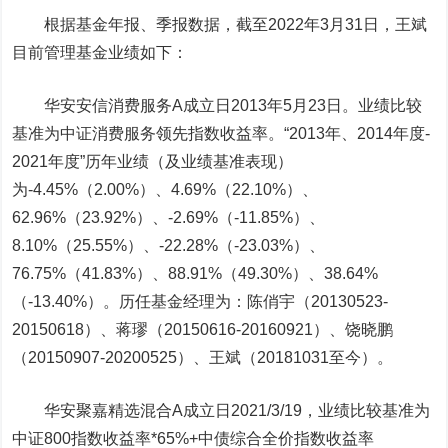
根据基金年报、季报数据，截至2022年3月31日，王斌
目前管理基金业绩如下：
华安安信消费服务A成立日2013年5月23日。业绩比较
基准为
中证消费服务领先指数
收益率。“2013年、2014年度-
2021年度”历年业绩（及业绩基准表现）
为-4.45%（2.00%）、4.69%（22.10%）、
62.96%（23.92%）、-2.69%（-11.85%）、
8.10%（25.55%）、-22.28%（-23.03%）、
76.75%（41.83%）、88.91%（49.30%）、38.64%
（-13.40%）。历任基金经理为：陈俏宇（20130523-
20150618）、蒋璆（20150616-20160921）、饶晓鹏
（20150907-20200525）、王斌（20181031至今）。
华安聚嘉精选混合A成立日2021/3/19，业绩比较基准为
中证800指数
收益率*65%+中债综合全价指数收益率