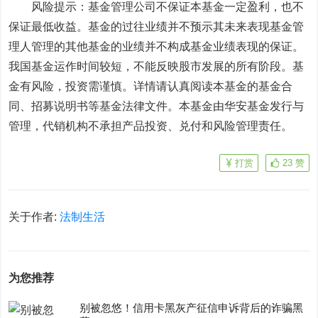
风险提示：基金管理公司不保证本基金一定盈利，也不
保证最低收益。基金的过往业绩并不预示其未来表现基金管
理人管理的其他基金的业绩并不构成基金业绩表现的保证。
我国基金运作时间较短，不能反映股市发展的所有阶段。基
金有风险，投资需谨慎。详情请认真阅读本基金的基金合
同、招募说明书等基金法律文件。本基金由华安基金发行与
管理，代销机构不承担产品投资、兑付和风险管理责任。
打赏
23
赞
关于作者:
法制生活
为您推荐
别被忽悠！信用卡黑灰产征信申诉背后的诈骗黑