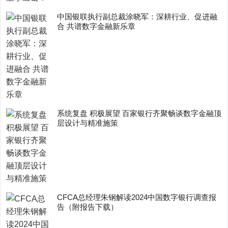
中国银联执行副总裁涂晓军：深耕行业、促进融
合 共谱数字金融新乐章
系统复盘 积极展望 百家银行齐聚畅谈数字金融顶
层设计与精准施策
CFCA总经理朱钢解读2024中国数字银行调查报
告（附报告下载）