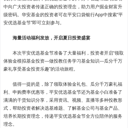
中向广大投资者传递正确的投资理念，助力用户掘金财富升
级密码。华安基金的投资者可在平安口袋银行App中搜索“平
安优选基金节”即可立刻参与。
海量活动福利发放，开启夏日投资盛宴
本次平安优选基金节准备了大量福利，投资者开启“领取
体验金模拟基金投资—做投教任务学习基金知识—瓜分千万
豪礼享受基金投资乐趣”的活动旅程。
值得一提的是，除了领取体验金礼包、瓜分千万豪礼福
利、申购费率优惠等，平安优选基金节还为基金小白准备了
满满的干货知识分享，采用资讯、视频、直播等多种投教形
式，帮助投资者解决选基难题、了解基金公司与基金产品、
培养长期投资理念，传递平安优选基金节全方位陪伴的服务
理念。