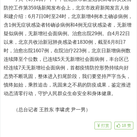
防控工作第359场新闻发布会上，北京市政府新闻发言人徐
和建介绍：6月7日0时至24时，北京新增4例本土确诊病例，
含1例无症状感染者转确诊病例和4例无症状感染者，无新增
疑似病例，无新增社会面病例。治愈出院29例。自4月22日
以来，北京共收治新冠肺炎感染者1830例，截至6月8日7
时，治愈出院1607例，在院治疗223例，北京日新增病例数
连续降至个位数，已连续5天无新增社会面病例，丰台区已
经连续7天无新增社会面病例，首都疫情防控形势持续向好
态势不断巩固，整体进入扫尾阶段，我们要坚持严字当头，
慎终如始，乘胜追击，巩固来之不易的防疫成果，鉴定推进
动态清零行动，守护人民群众生命安全和身体健康。
（总台记者 王胜东 李啸虎 尹一男）
打赏
18
赞