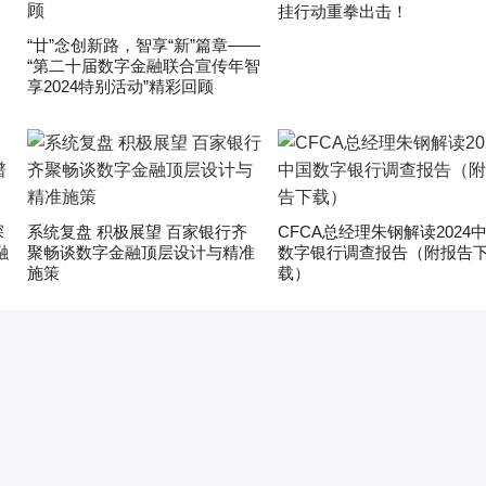
挂行动重拳出击！
“廿”念创新路，智享“新”篇章——
“第二十届数字金融联合宣传年智
享2024特别活动”精彩回顾
深
系统复盘 积极展望 百家银行齐
CFCA总经理朱钢解读2024
融
聚畅谈数字金融顶层设计与精准
数字银行调查报告（附报告
施策
载）