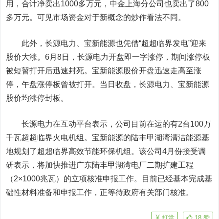
用，合计净卖出1000多万元，中金上海分公司也卖出了800
多万元。可见市场资金对于新概念的炒作看法不同。
此外，长源电力、宝新能源也凭借“超超临界发电”迎来
股价大涨。6月8日，长源电力开盘即一字涨停，期间涨停板
被短暂打开后迅速封死。宝新能源股价开盘迅速走高至涨
停，午盘涨停板曾被打开。当日收盘，长源电力、宝新能源
股价均涨停封板
。
长源电力在互动平台表示，公司目前在运的有2台100万
千瓦超超临界火电机组。宝新能源的陆丰甲湖湾清洁能源基
地规划了超超临界高效节能环保机组。该公司4月份接受调
研表示，将加快推进广东陆丰甲湖湾电厂二期扩建工程
（2×1000兆瓦）的立项核准申报工作。目前已经基本完成基
础性材料准备和申报工作，正等待政府有关部门核准。
打赏
18
赞