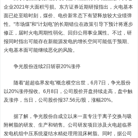
企业2021年大面积亏损。
东方证券
近期研报指出，火电基本
面已处至暗时刻，煤价、电价新常态下有望释放较大业绩弹
性。“市场煤”和“计划电”的长期错位在政策引导下预计将逐步
修正，届时火电周期性弱化、回归公用事业属性。不过，研
报同时指出可能存在新能源发电的增长空间可能低于预期、
火电基本面可能继续恶化的风险。
争光股份连续
2
日斩获
20
%涨停
随着“超超临界发电”概念横空出世
，6
月7日，争光股份
以20%涨停报收。6月8日，公司股价开盘持续走高，盘中触
及涨停，当日，公司股价报
37.56
元
/
股
，
涨幅
20%。
据了解
，
争光股份自成立以来一直专注于离子交换与吸
附树脂的研发、生产和销售。公司研发项目涉及火电超临界
发电机组中压系统凝结水精处理用混床树脂。同时，据公司