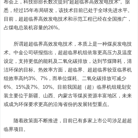
布会上，科技部部长数次提到
“
超超临界高效发电技术
”
。据
悉，经过
15
年布局研发，该技术目前已处于全球先进水平。
目前，超超临界高效发电技术和示范工程已经在全国推广，
占煤电
总装
机容量的26%。
所谓超超临界高效发电技术，本质上是一种煤炭发电技
术。
中金公司
研报指出，超超临界机组依靠更高压力及温度
设定，支持更低的能耗及二氧化碳排放，达到节煤降耗，清
洁环保的目标。热效率方面，超临界、超超临界较亚临界机
组效率高约3%、7%，而单位煤耗、二氧化碳排放可减少
6%、15%及7%、10%。目前我国超（超）临界机组规划安
装主要位于新疆、山西、内蒙古等煤炭资源丰富地区，未来
或成为环保要求更高的沿海省份的发展转型重点。
随着政策面不断推进，目前已有多家上市公司涉足超超
临界项目。