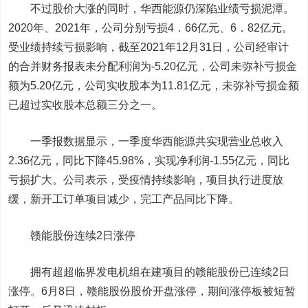
不过股价大涨的同时，华西能源仍深陷业绩亏损泥潭。
2020
年、
2021
年，公司分别亏损
4
．
66
亿元、
6
．
82
亿元。
受业绩持续亏损影响，截至2021年12月31日，公司经审计
的合并财务报表未分配利润为
-5.20
亿元，公司未弥补亏损金
额为
5.20
亿元，公司实收股本为
11.81
亿元，未弥补亏损金额
已超过实收股本总额三分之一。
一季报数据显示，一季度
华西能源
共实现营业总收入
2.36亿元，同比下降45.98%，实现净利润-1.55亿元，同比
亏损扩大。公司表示，受疫情持续影响，项目执行进度放
缓，新开工订单项目减少，完工产品同比下降。
赣能股份连续
2
日涨停
拥有超超临界发电机组在建项目的赣能股份已连续2日
涨停。6月8日，赣能股份股价开盘涨停
，
期间涨停板被短暂