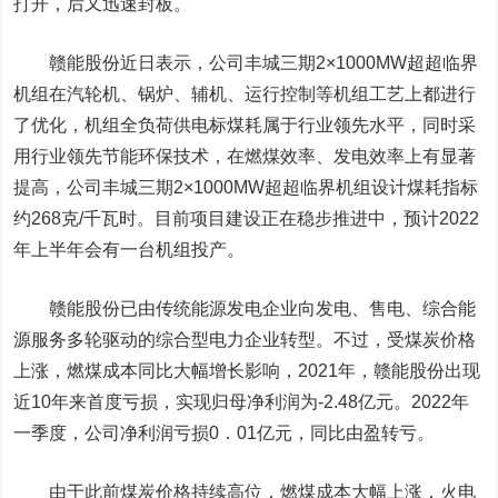
打开
，
后又迅速封板。
赣能股份近日表示，公司丰城三期2×1000MW超超临界
机组在汽轮机、锅炉、辅机、运行控制等机组工艺上都进行
了优化，机组全负荷供电标煤耗属于行业领先水平，同时采
用行业领先节能环保技术，在燃煤效率、发电效率上有显著
提高，公司丰城三期2×1000MW超超临界机组设计煤耗指标
约268克/千瓦时。目前项目建设正在稳步推进中，预计2022
年上半年会有一台机组投产。
赣能股份已由传统能源发电企业向发电、售电、综合能
源服务多轮驱动的综合型电力企业转型。不过，受煤炭价格
上涨，燃煤成本同比大幅增长影响，
2021
年，赣能股份出现
近
10
年来首度亏损，实现归母净利润为
-2.48
亿元。2022年
一季度，公司净利润亏损
0
．
01
亿元
，
同比由盈转亏
。
由于此前煤炭价格持续高位，燃煤成本大幅上涨，火电