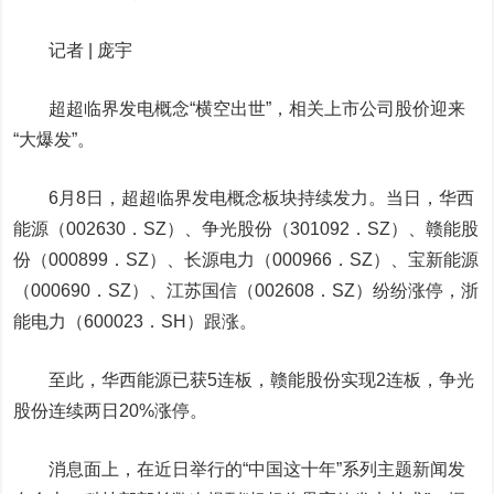
记者 |
庞宇
超超临界发电概念“横空出世”，相关上市公司股价迎来
“大爆发”。
6月8日，超超临界发电概念板块持续发力。当日，
华西
能源
（002630
．
SZ）、
争光股份
（301092
．
SZ）、
赣能股
份
（000899
．
SZ）、
长源电力
（000966
．
SZ）
、
宝新能源
（000690
．
SZ）、
江苏国信
（002608
．
SZ）
纷纷
涨停，
浙
能电力
（600023
．
SH）
跟涨
。
至此
，
华西能源已获5连板
，
赣能股份实现2连板
，
争光
股份连续两日
20%
涨停
。
消息面上，在近日举行的
“
中国这十年
”
系列主题新闻发