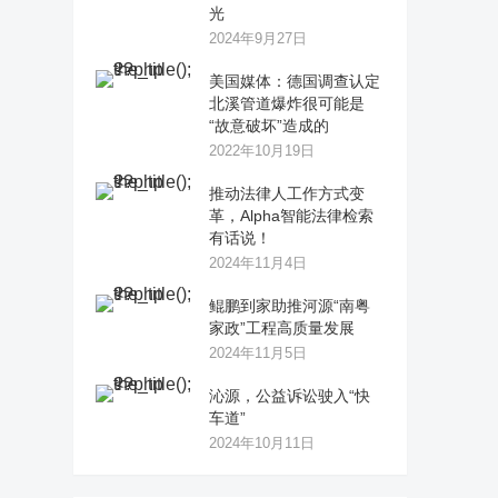
光
2024年9月27日
美国媒体：德国调查认定
北溪管道爆炸很可能是
“故意破坏”造成的
2022年10月19日
推动法律人工作方式变
革，Alpha智能法律检索
有话说！
2024年11月4日
鲲鹏到家助推河源“南粤
家政”工程高质量发展
2024年11月5日
沁源，公益诉讼驶入“快
车道”
2024年10月11日