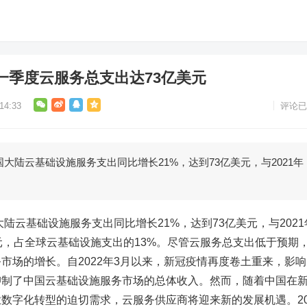
2年第一季度云服务总支出达73亿美元
4:33
评论已
大陆云基础设施服务支出同比增长21%，达到73亿美元，与2021年
陆云基础设施服务支出同比增长21%，达到73亿美元，与2021
元，占全球云基础设施支出的13%。尽管云服务总支出低于预期
市场的增长。自2022年3月以来，新冠疫情再度卷土重来，影响
抑制了中国云基础设施服务市场的总体收入。然而，随着中国在
数字化转型的迫切需求，云服务供应商将迎来新的发展机遇。20