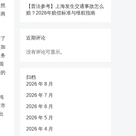
依然
【普法参考】上海发生交通事故怎么
赔？2026年赔偿标准与维权指南
应商
近期评论
变了
再加
没有评论可显示。
服务
国
验的
归档
2026 年 8 月
2026 年 7 月
纯
在市
2026 年 6 月
出
2026 年 5 月
2026 年 4 月