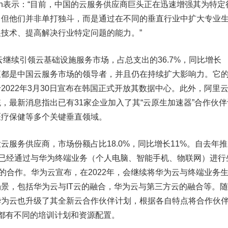
Smith表示：“目前，中国的云服务供应商巨头正在迅速增强其为特定
。但他们并非单打独斗，而是通过在不同的垂直行业中扩大专业
技术、提高解决行业特定问题的能力。”
继续引领云基础设施服务市场，占总支出的36.7%，同比增长
直都是中国云服务市场的领导者，并且仍在持续扩大影响力。它
2022年3月30日宣布在韩国正式开放其数据中心。此外，阿里
，最新消息指出已有31家企业加入了其“云原生加速器”合作伙伴
医疗保健等多个关键垂直领域。
务供应商，市场份额占比18.0%，同比增长11%。自去年推
云已经通过与华为终端业务（个人电脑、智能手机、物联网）进行
业的合作。华为云宣布，在2022年，会继续将华为云与终端业务
景，包括华为云与IT云的融合，华为云与第三方云的融合等。
华为云也升级了其全新云合作伙伴计划，根据各自特点将合作伙
都有不同的培训计划和资源配置。