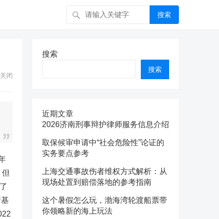
搜索
搜索
搜索
关闭
近期文章
2026济南刑事辩护律师服务信息介绍
取保候审申请中“社会危险性”论证的
实务要点参考
年
上海交通事故伤者维权方式解析：从
，但
现场处置到赔偿落地的参考指南
了
新基
这个暑假怎么玩，渤海湾轮渡船票带
你领略新的海上玩法
22