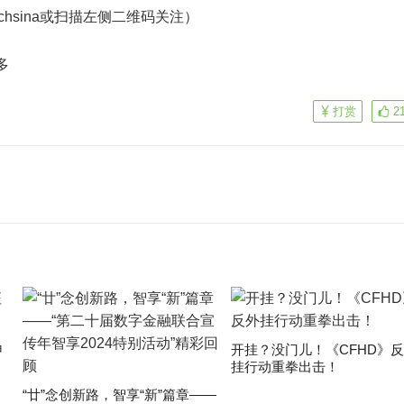
echsina或扫描左侧二维码关注）
多
打赏
2
申
开挂？没门儿！《CFHD》
挂行动重拳出击！
“廿”念创新路，智享“新”篇章——