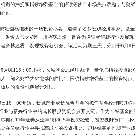
新机遇的捕捉和指数增强基金的解读等多个市场热点话题，与财
解读。
浪财经重磅推出的一场投资盛宴，邀请了诸多宏观经济学家、基
咖、财经人气大V等一起激荡思想，旨在为投资者解析行业发展现
者穿越迷雾，发现投资新机会。该活动为期三天，分别于6月8
8日16：00开始，长城基金总经理助理、量化与指数投资部
始人、知名财经大V“北落的师门”，围绕指数增强基金的投资特点
门板块的投资机遇展开对话。
16：00开始，长城产业成长混合基金的拟任基金经理陈良栋
统行业与新兴行业中的成长股投资机会展开交流。作为长城基金的
栋拥有11年证券从业年限和6.5年投资经验，投资视野宽广，不
也会在传统行业中寻找高成长的投资机会。即将结募的长城产业