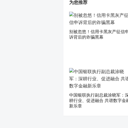
为您推荐
别被忽悠！信用卡黑灰产征信
诉背后的诈骗黑幕
中国银联执行副总裁涂晓军：
耕行业、促进融合 共谱数字金
新乐章