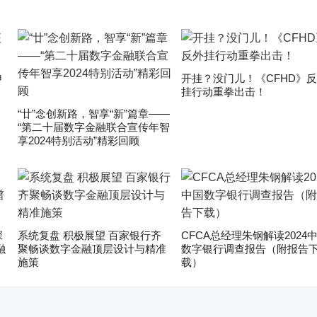
申
开挂？没门儿！《CFHD》
挂行动重拳出击！
“廿”念创新路，智享“新”篇章——
“第二十届数字金融联合宣传年智
享2024特别活动”精彩回顾
深
系统复盘 积极展望 百家银行齐
CFCA总经理朱钢解读2024
融
聚畅谈数字金融顶层设计与精准
数字银行调查报告（附报告
施策
载）