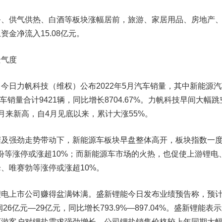
供气供热、白酒等板块涨幅居前，旅游、家居用品、房地产
金净流入15.08亿元。
气度
今日
力帆科技
（维权）公布2022年5月汽车销量，其中新能源
车销量合计9421辆，同比增长8704.67%。力帆科技早间大幅跳
月来新高，自4月见底以来，累计大涨55%。
强劲走势带动下，新能源车板块早盘整体高开，板块指数一
份
等涨停或涨超10%；而新能源车市场的火热，也促使上游锂电
峰
、
唯赛勃
等涨停或涨超10%。
电上市公司赚得盆满钵满。
盛新锂能
今日发布业绩预告称，预
26亿元—29亿元，同比增长793.9%—897.04%。盛新锂能表
下游客户对锂盐需求强劲增长，公司锂盐销售价格较上年同期大