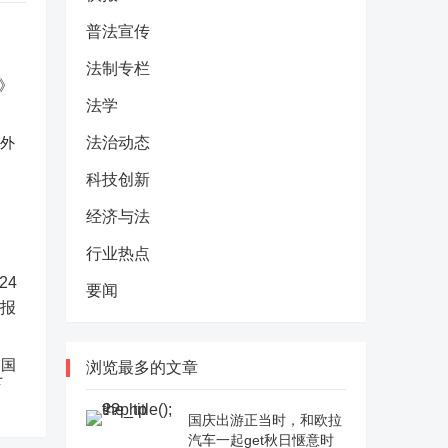
普法宣传
法制专栏
法学
反外
法治动态
科技创新
经济与法
行业热点
要闻
中国
浏览最多的文章
下
国庆出游正当时，和欧拉
汽车一起get秋日惬意时