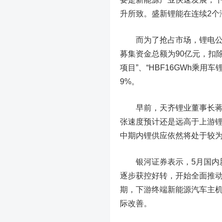
升所致。盛新锂能在连续2个
而为了抢占市场，锂电公
募集资金总额为90亿元，扣
项目”、“HBF16GWh乘
9%。
早前，
天齐锂业
董事长
张速度预计还是远高于上游
中期内锂供应依然将处于较
银河证券表示，5月国内新
逐步获控好转，开始全面推
期，下游终端新能源汽车主
际改善。