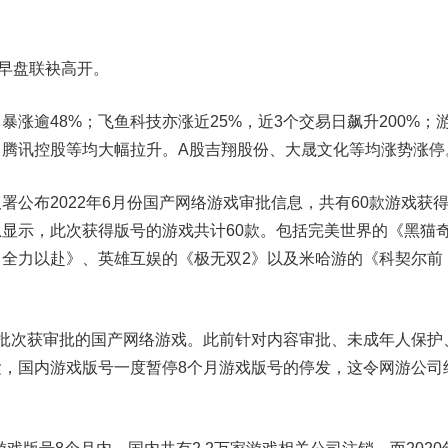
早盘联袂高开。
逾48%；飞鱼科技亦涨近25%，近3个交易日飙升200%；
腾讯控股等均大幅拉升。A股
吉翔股份
、
大晟文化
等均涨势涨停
布2022年6月份国产网络游戏审批信息，共有60款游戏获
显示，此次获得版号的游戏共计60款。包括
完美世界
的《黑猫
全力以赴》、英雄互娱的《极无双2》以及米哈游的《科契尔前
次获审批的国产网络游戏。此前针对内容审批、未成年人保护
，国内游戏版号一度暂停8个月游戏版号的停发，这令网游公司