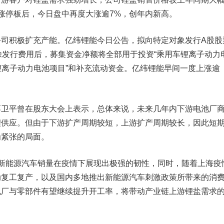
涨停板后，今日盘中再度大涨逾7%，创年内新高。
司积极扩充产能。
亿纬锂能
今日公告，拟向特定对象发行A股股
除发行费用后，募集资金净额将全部用于投资“乘用车锂离子动力
用车锂离子动力电池项目”和补充流动资金。亿纬锂能早间一度上涨逾
蒋卫平曾在股东大会上表示，总体来说，未来几年内下游电池厂
锂供应。但由于下游扩产周期较短，上游扩产周期较长，因此短
为紧张的局面。
能源汽车销量在疫情下展现出极强的韧性，同时，随着上海疫
动复工复产，以及国内多地推出新能源汽车刺激政策所带来的消
机厂与零部件有望继续提升开工率，将带动产业链上游锂盐需求