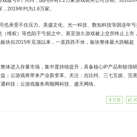
戏版号8个月内，国内共有2.2万家游戏相关公司注销。而2020
，2019年约为1.6万家。
也承受不住压力。美盛文化、光一科技、数知科技等因连年亏
息
（维权）等也陷于亏损之中。甚至游久游戏被上交所终止上市
板块自2015年见顶以来，一直跌跌不休，板块整体最大跌幅超
整体进入存量市场，集中度持续提升，具备核心IP产品和较强
受益；云游戏将带来产业新变革。关注：
吉比特
、
三七互娱
、完
宝通科技
；云游戏服务商
顺网科技
、
盛天网络
。
打赏
2