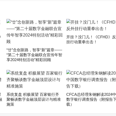
申
开挂？没门儿！《CFHD》
挂行动重拳出击！
“廿”念创新路，智享“新”篇章——
“第二十届数字金融联合宣传年智
享2024特别活动”精彩回顾
深
系统复盘 积极展望 百家银行齐
CFCA总经理朱钢解读2024
融
聚畅谈数字金融顶层设计与精准
数字银行调查报告（附报告
施策
载）