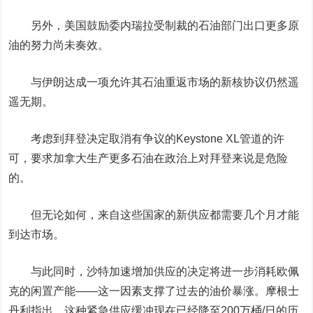
另外，美国鼓励委内瑞拉受制裁的石油部门出口更多原
油的努力尚未奏效。
与伊朗达成一项允许其石油重返市场的新核协议仍然遥
遥无期。
考虑到拜登决定取消有争议的Keystone XL管道的许
可，要求加拿大生产更多石油在政治上对拜登来说是危险
的。
但无论如何，来自这些国家的新供应都需要几个月才能
到达市场。
与此同时，沙特加速增加供应的决定将进一步消耗欧佩
克的闲置产能——这一因素支撑了过去的油价暴涨。
摩根士
丹利
指出，这种紧急供应缓冲现在已经降至200万桶/日的历