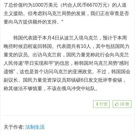
了总价值约为1000万美元（约合人民币6670万元）的人道
主义援助。但考虑到乌克兰局势的发展，我们正在审查是否
要向乌方提供额外的支持。”
韩国代表团于本月4日从波兰入境乌克兰，预计于本周
晚些时候启程返回韩国。代表团共有10人，其中包括国民力
量党的议员。出访乌克兰前，国民力量党称此行会向乌克兰
人民传递“早日实现和平”的信息，称韩国对乌克兰局势“感到
遗憾”，这也是首个访问乌克兰的亚洲政党。不过，韩国国会
副议长、国民力量党资深议员郑镇硕6日发文批评李俊锡，
称其做法不够慎重，不该在俄乌冲突中站队。
打赏
19
赞
关于作者:
法制生活