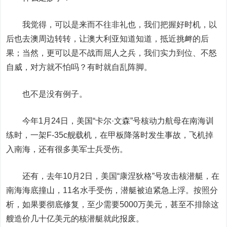
我觉得，可以是来而不往非礼也，我们把握好时机，以
后也去澳周边转转，让澳大利亚知道知道，抵近挑衅的后
果；当然，更可以是不战而屈人之兵，我们实力到位、不怒
自威，对方就不怕吗？有时就自乱阵脚。
也不是没有例子。
今年1月24日，美国“卡尔·文森”号核动力航母在南海训
练时，一架F-35c舰载机，在甲板降落时发生事故，飞机掉
入南海，还有很多美军士兵受伤。
还有，去年10月2日，美国“康涅狄格”号攻击核潜艇，在
南海海底撞山，11名水手受伤，潜艇被迫紧急上浮。按照分
析，如果要彻底修复，至少需要5000万美元，甚至不排除这
艘造价几十亿美元的核潜艇就此报废。