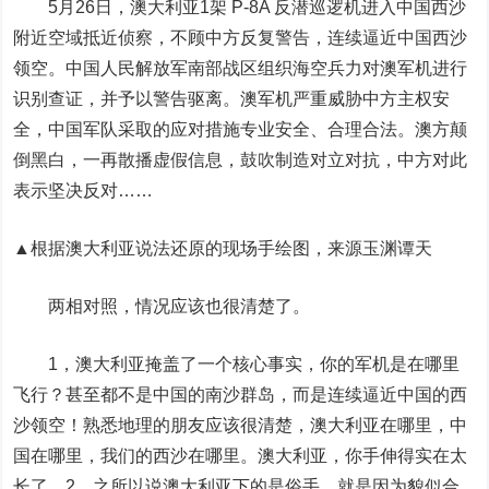
5月26日，澳大利亚1架 P-8A 反潜巡逻机进入中国西沙
附近空域抵近侦察，不顾中方反复警告，连续逼近中国西沙
领空。中国人民解放军南部战区组织海空兵力对澳军机进行
识别查证，并予以警告驱离。澳军机严重威胁中方主权安
全，中国军队采取的应对措施专业安全、合理合法。澳方颠
倒黑白，一再散播虚假信息，鼓吹制造对立对抗，中方对此
表示坚决反对……
▲根据澳大利亚说法还原的现场手绘图，来源玉渊谭天
两相对照，情况应该也很清楚了。
1，澳大利亚掩盖了一个核心事实，你的军机是在哪里
飞行？甚至都不是中国的南沙群岛，而是连续逼近中国的西
沙领空！熟悉地理的朋友应该很清楚，澳大利亚在哪里，中
国在哪里，我们的西沙在哪里。澳大利亚，你手伸得实在太
长了。2，之所以说澳大利亚下的是俗手，就是因为貌似合