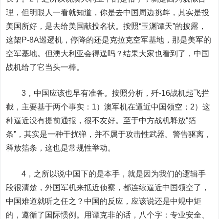
理，但明眼人一看就知道，你是去中国周边挑衅，其实是投
美国所好，是去给美国献投名状。按照“玉渊谭天”的披露，
这架P-8A巡逻机，停降的还是克拉克空军基地，那是美军的
空军基地。但澳大利亚会得逞吗？结果大家也看到了，中国
战机给了它当头一棒。
3，中国应该也早有准备。按照分析，歼-16战机起飞拦
截，主要基于两个事实：1）澳军机在逼近中国领空；2）这
种逼近没有提前通报，很不友好。至于中方战机释放“箔
条”，其实是一种干扰弹，并不属于攻击性武器。警告驱离，
释放箔条，这也是常规性举动。
4，之所以说中国下的是本手，就是因为我们的逻辑手
段很清楚，外国军机来抵近侦察，都连续逼近中国领空了，
中国难道就听之任之？中国的反应，应该说还是中规中矩
的，遵循了国际惯例。用谭克非的话，八个字：专业安全、