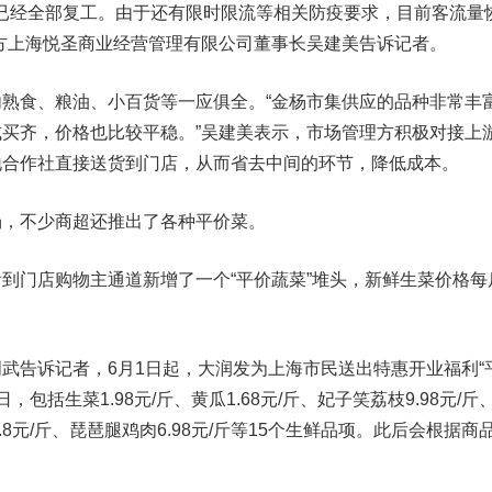
已经全部复工。由于还有限时限流等相关防疫要求，目前客流量
主方上海悦圣商业经营管理有限公司董事长吴建美告诉记者。
食、粮油、小百货等一应俱全。“金杨市集供应的品种非常丰
买齐，价格也比较平稳。”吴建美表示，市场管理方积极对接上
地合作社直接送货到门店，从而省去中间的环节，降低成本。
，不少商超还推出了各种平价菜。
门店购物主通道新增了一个“平价蔬菜”堆头，新鲜生菜价格每
告诉记者，6月1日起，大润发为上海市民送出特惠开业福利“
，包括生菜1.98元/斤、黄瓜1.68元/斤、妃子笑荔枝9.98元/斤
9.8元/斤、琵琶腿鸡肉6.98元/斤等15个生鲜品项。此后会根据商