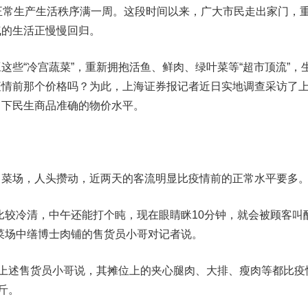
常生产生活秩序满一周。这段时间以来，广大市民走出家门，
气的生活正慢慢回归。
“冷宫蔬菜”，重新拥抱活鱼、鲜肉、绿叶菜等“超市顶流”，
疫情前那个价格吗？为此，上海证券报记者近日实地调查采访了
当下民生商品准确的物价水平。
场，人头攒动，近两天的客流明显比疫情前的正常水平要多
较冷清，中午还能打个盹，现在眼睛眯10分钟，就会被顾客叫
菜场中缮博士肉铺的售货员小哥对记者说。
上述售货员小哥说，其摊位上的夹心腿肉、大排、瘦肉等都比疫
/斤。