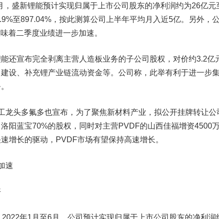
月，盛新锂能预计实现归属于上市公司股东的净利润约为26亿元
.9%至897.04%，按此测算公司上半年平均月入近5亿。另外，
，意味着二季度业绩进一步加速。
还宣布完全剥离主营人造板业务的子公司股权，对价约3.2亿
目建设、补充锂产业链流动资金等。公司称，此举有利于进一步
务。
工龙头
多氟多
也宣布，为了聚焦新材料产业，拟公开挂牌转让公
阳蓝宝70%的股权，同时对主营PVDF的山西佳福增资4500
速增长的驱动，PVDF市场有望保持高速增长。
加速
好
022年1月至6月，公司预计实现归属于上市公司股东的净利润