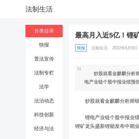
法制生活
分类目录
最高月入近5亿！锂
快报
快报
法制生活
2022年6月8日 1
普法宣传
法制专栏
炒股就看金麒麟分析师
电产业链个股中报业绩预
法学
法治动态
炒股就看金麒麟分析师研报
科技创新
锂电产业链个股中报业绩预
锂矿龙头
盛新锂能
发布中期
经济与法