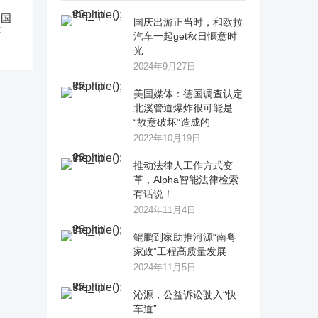
中国
国庆出游正当时，和欧拉
下
汽车一起get秋日惬意时
光
2024年9月27日
美国媒体：德国调查认定
北溪管道爆炸很可能是
“故意破坏”造成的
2022年10月19日
推动法律人工作方式变
革，Alpha智能法律检索
有话说！
2024年11月4日
鲲鹏到家助推河源“南粤
家政”工程高质量发展
2024年11月5日
沁源，公益诉讼驶入“快
车道”