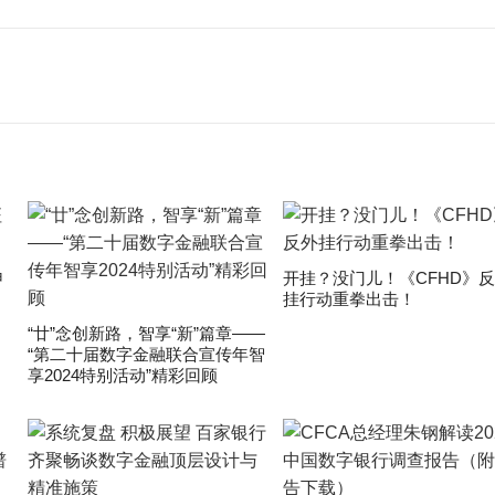
申
开挂？没门儿！《CFHD》
挂行动重拳出击！
“廿”念创新路，智享“新”篇章——
“第二十届数字金融联合宣传年智
享2024特别活动”精彩回顾