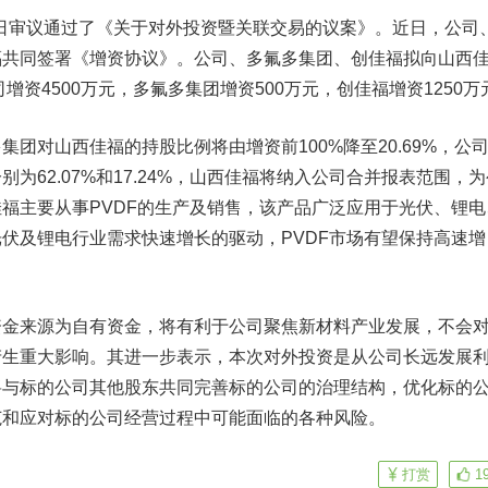
日审议通过了《关于对外投资暨关联交易的议案》。近日，公司
福共同签署《增资协议》。公司、多氟多集团、创佳福拟向山西
司增资4500万元，多氟多集团增资500万元，创佳福增资1250万
对山西佳福的持股比例将由增资前100%降至20.69%，公
为62.07%和17.24%，山西佳福将纳入公司合并报表范围，为
福主要从事PVDF的生产及销售，该产品广泛应用于光伏、锂电
伏及锂电行业需求快速增长的驱动，PVDF市场有望保持高速增
来源为自有资金，将有利于公司聚焦新材料产业发展，不会
产生重大影响。其进一步表示，本次对外投资是从公司长远发展
将与标的公司其他股东共同完善标的公司的治理结构，优化标的
范和应对标的公司经营过程中可能面临的各种风险。
打赏
1