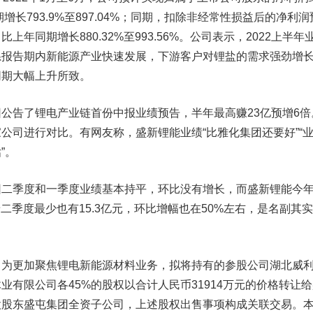
增长793.9%至897.04%；同期，扣除非经常性损益后的净利润
元，比上年同期增长880.32%至993.56%。公司表示，2022上半年
系报告期内新能源产业快速发展，下游客户对锂盐的需求强劲增
同期大幅上升所致。
告了锂电产业链首份中报业绩预告，半年最高赚23亿预增6倍
公司进行对比。有网友称，盛新锂能业绩“比雅化集团还要好”“
”。
季度和一季度业绩基本持平，环比没有增长，而盛新锂能今
着二季度最少也有15.3亿元，环比增幅也在50%左右，是名副其
更加聚焦锂电新能源材料业务，拟将持有的参股公司湖北威
业有限公司各45%的股权以合计人民币31914万元的价格转让
股股东盛屯集团全资子公司，上述股权出售事项构成关联交易。