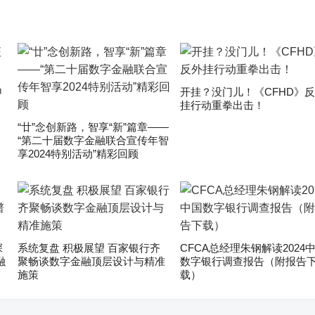
申
开挂？没门儿！《CFHD》
挂行动重拳出击！
“廿”念创新路，智享“新”篇章——
“第二十届数字金融联合宣传年智
享2024特别活动”精彩回顾
深
系统复盘 积极展望 百家银行齐
CFCA总经理朱钢解读2024
融
聚畅谈数字金融顶层设计与精准
数字银行调查报告（附报告
施策
载）