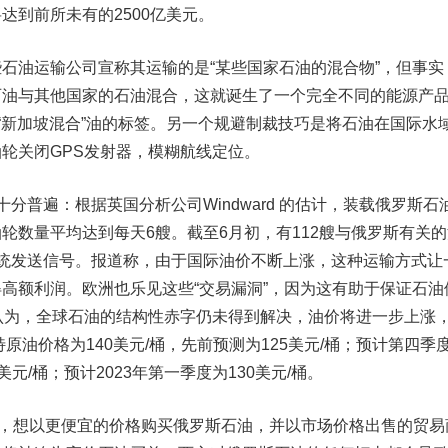
达到前所未有的2500亿美元。
油运输公司宣称其运输的是“某些国家石油的混合物”，但事实
石油与其他国家的石油混合，这就诞生了一个完全不同的能源产
或“新加坡混合”油的标签。另一个规避制裁技巧是将石油在国际水
轮关闭GPS发射器，模糊航线定位。
普遍：根据英国分析公司Windward 的估计，装载俄罗斯石
轮数量平均达到每天6艘。截至6月初，有112艘与俄罗斯有关的
统发送信号。报道称，由于国际油价不断上涨，这种运输方式让
高额利润。欧洲也乐见这些“交易漏洞”，因为这有助于保证石油
认为，全球石油的结构性赤字仍未得到解决，油价将进一步上涨
特原油价格为140美元/桶，先前预测为125美元/桶；预计第四季
5美元/桶；预计2023年第一季度为130美元/桶。
报道称，想以更便宜的价格购买俄罗斯石油，并以市场价格出售的贸易