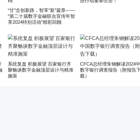
挂行动重拳出击！
“廿”念创新路，智享“新”篇章——
“第二十届数字金融联合宣传年智
享2024特别活动”精彩回顾
深
系统复盘 积极展望 百家银行齐
CFCA总经理朱钢解读2024
融
聚畅谈数字金融顶层设计与精准
数字银行调查报告（附报告
施策
载）