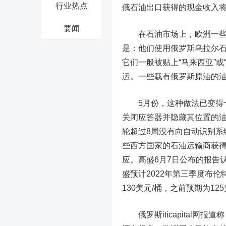
行业热点
俄石油出口获得的现金收入将
要闻
在石油市场上，欧洲一些石
是：他们使用俄罗斯乌拉尔
它们一般被贴上“马来西亚”
运。一些载有俄罗斯原油的油
5月份，这种做法已变得十分
关闭应答器并隐藏其位置的油
轮超过8周没有向自动识别系
些西方国家的石油运输商获得
应。高盛6月7日公布的报告
盛预计2022年第三季度布伦
130美元/桶，之前预期为12
俄罗斯iticapital网