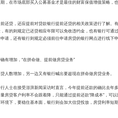
长期，在市场底部买入公募基金才是最佳的财富保值增值策略，
还贷，还应提前对贷款银行提前还贷的相关政策进行了解。
金，有的则规定已还贷相应年限可以免收违约金，也有银行可通
作申请，还有银行则规定必须前往申请房贷的银行网点进行线下
确有增加，“在拼命做、提前做房贷业务”
人数增加，另一边又有银行喊出要趁现在拼命做房贷业务。
人士在接受澎湃新闻采访时直言，今年提前还款的确比去年
存量房贷客户利率不会跟着降，只能通过提前还款“降成本”，可以
济环境下，要稳住基本面，银行则会加大信贷投放，房贷利率短