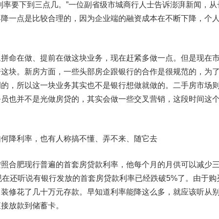
率要下到三点几。”一位副省级市城商行人士告诉澎湃新闻，从
再降一点是比较合理的，因为企业端的融资成本在不断下降，个
命在做、提前在做这块业务，现在赶紧多做一点。但是现在
房这块。新房方面，一些头部房企跟银行的合作是很规范的，为
例的，所以这一块业务其实也不是银行想做就做的。二手房市场
务员也并不是光做房贷的，其实会做一些交叉营销，这段时间这
如何降利率，也有人称搞不懂、弄不来、随它去
合肥现行普遍的首套房贷款利率，他每个月的月供可以减少
现在还听说有银行发放的首套房贷款利率已经跌破5%了。由于购
，装修花了几十万元存款。早知道利率能降这么多，就应该听从
直接放款到储蓄卡。