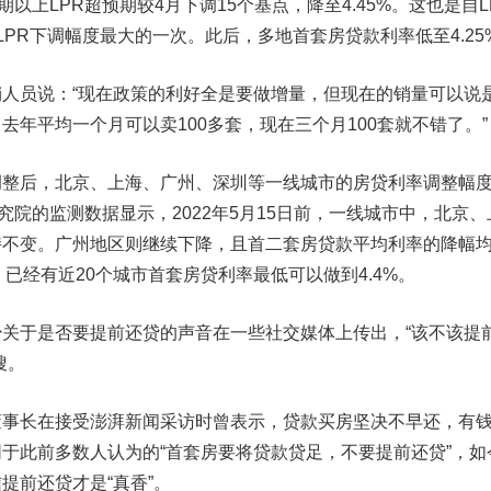
期以上LPR超预期较4月下调15个基点，降至4.45%。这也是自L
LPR下调幅度最大的一次。此后，多地首套房贷款利率低至4.25
员说：“现在政策的利好全是要做增量，但现在的销量可以说
去年平均一个月可以卖100多套，现在三个月100套就不错了。”
整后，北京、上海、广州、深圳等一线城市的房贷利率调整幅
究院的监测数据显示，2022年5月15日前，一线城市中，北京、
持不变。广州地区则继续下降，且首二套房贷款平均利率的降幅
0日，已经有近20个城市首套房贷利率最低可以做到4.4%。
于是否要提前还贷的声音在一些社交媒体上传出，“该不该提
搜。
长在接受澎湃新闻采访时曾表示，贷款买房坚决不早还，有
于此前多数人认为的“首套房要将贷款贷足，不要提前还贷”，如
提前还贷才是“真香”。