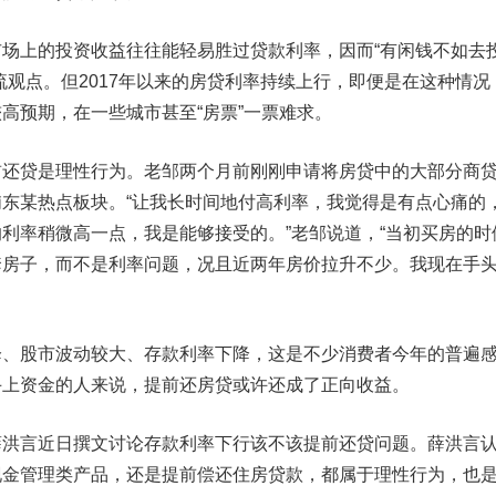
上的投资收益往往能轻易胜过贷款利率，因而“有闲钱不如去
流观点。但2017年以来的房贷利率持续上行，即便是在这种情况
高预期，在一些城市甚至“房票”一票难求。
贷是理性行为。老邹两个月前刚刚申请将房贷中的大部分商
东某热点板块。“让我长时间地付高利率，我觉得是有点心痛的
利率稍微高一点，我是能够接受的。”老邹说道，“当初买房的时
套房子，而不是利率问题，况且近两年房价拉升不少。我现在手
股市波动较大、存款利率下降，这是不少消费者今年的普遍
手上资金的人来说，提前还房贷或许还成了正向收益。
言近日撰文讨论存款利率下行该不该提前还贷问题。薛洪言
现金管理类产品，还是提前偿还住房贷款，都属于理性行为，也