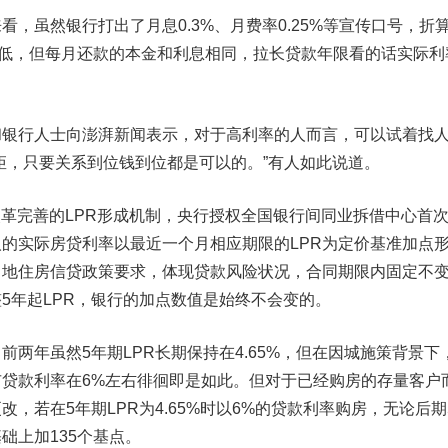
虽然银行打出了月息0.3%、月费率0.25%等宣传口号，折
似很低，但每月还款的本金和利息相同，拉长贷款年限看的话实际利
行人士向澎湃新闻表示，对于高利率的人而言，可以试着找
矩，只要关系到位钱到位都是可以的。”有人如此说道。
改革完善的LPR形成机制，央行授权全国银行间同业拆借中心首
人的实际房贷利率以最近一个月相应期限的LPR为定价基准加点
当地住房信贷政策要求，体现贷款风险状况，合同期限内固定不
5年起LPR，银行的加点数值是始终不会变的。
年虽然5年期LPR长期保持在4.65%，但在因城施策背景下
贷款利率在6%左右徘徊即是如此。但对于已经购房的存量客户
，若在5年期LPR为4.65%时以6%的贷款利率购房，无论后期
础上加135个基点。