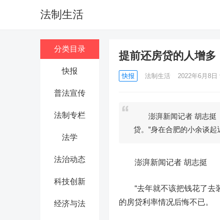
法制生活
分类目录
提前还房贷的人增多
快报
快报
法制生活
2022年6月8日 
普法宣传
法制专栏
澎湃新闻记者 胡志挺 
贷。”身在合肥的小余谈起
法学
法治动态
澎湃新闻记者 胡志挺
科技创新
“去年就不该把钱花了去装
的房贷利率情况后悔不已。
经济与法