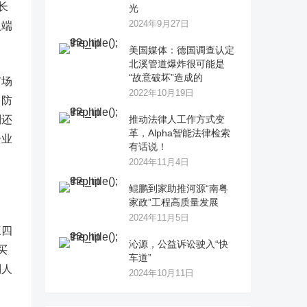
长
光
2024年9月27日
人端
美国媒体：德国调查认定
北溪管道爆炸很可能是
“故意破坏”造成的
市场
2022年10月19日
了防
则还
推动法律人工作方式变
革，Alpha智能法律检索
个业
有话说！
2024年11月4日
鲲鹏到家助推河源“南粤
家政”工程高质量发展
2024年11月5日
三四
沁源，公益诉讼驶入“快
买
车道”
别人
2024年10月11日