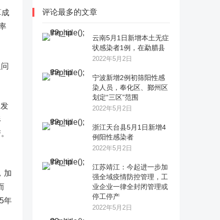
评论最多的文章
算成
率
云南5月1日新增本土无症
状感染者1例，在勐腊县
2022年5月2日
人问
宁波新增2例初筛阳性感
染人员，奉化区、鄞州区
划定“三区”范围
次发
2022年5月2日
形
浙江天台县5月1日新增4
变。
例阳性感染者
2022年5月2日
江苏靖江：今起进一步加
，加
强全域疫情防控管理，工
而
业企业一律全封闭管理或
停工停产
5年
2022年5月2日