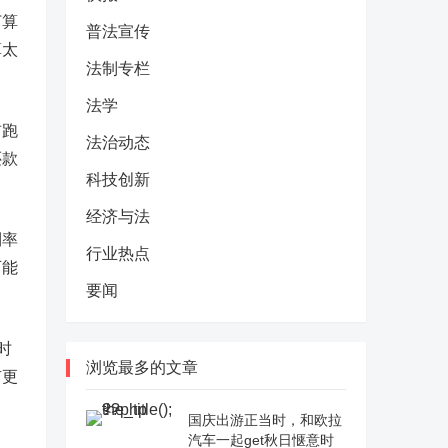
打算
普法宣传
算太
法制专栏
法学
前跑
法治动态
还款
科技创新
经济与法
利率
行业热点
可能
要闻
时
浏览最多的文章
有更
国庆出游正当时，和欧拉
汽车一起get秋日惬意时