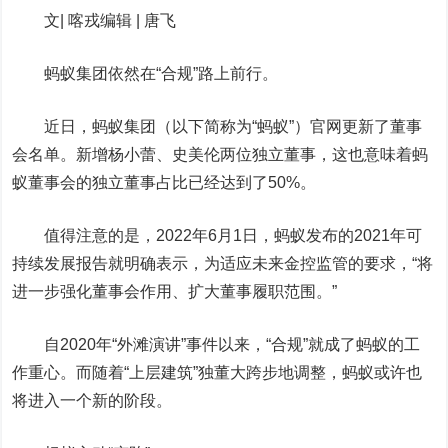
文| 喀戎
编辑
| 唐飞
蚂蚁集团
依然在“合规”路上前行。
近日，蚂蚁集团
（以下简称为“蚂蚁”）
官网更新了董事
会名单。新增杨小蕾、史美伦两位独立董事，这也意味着蚂
蚁董事会的独立董事占比已经达到了50%。
值得注意的是，2022年6月1日，蚂蚁发布的2021年可
持续发展报告就明确表示，为适应未来金控监管的要求，“将
进一步强化董事会作用、扩大董事履职范围。”
自2020年“外滩演讲”事件以来，“合规”就成了蚂蚁的工
作重心。而随着“上层建筑”独董大跨步地调整，蚂蚁或许也
将进入一个新的阶段。