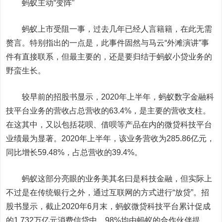
蚂蚁
主动“变阵”
蚂蚁上市受阻一事，过去几年已经人言籍籍，在此无需
赘言。特别指出的一点是，此事件固然与马云“外滩演讲”事
件有直接联系，但最主要的，还是要归结于蚂蚁小贷业务的
野蛮生长。
较早前的招股书显示，2020年上半年，蚂蚁数字金融科
技平台业务的营收占总营收的63.4%，是主要的营收支柱。
在这其中，又以包括花呗、借呗等产品在内的微贷科技平台
业绩最为显著。2020年上半年，该业务营收为285.86亿元，
同比增长59.48%，占总营收的39.4%。
蚂蚁这部分亮眼的业务美其名曰是科技金融，但实际上
不过是在传统银行之外，通过互联网的方式进行“放贷”。招
股书显示，截止2020年6月末，蚂蚁微贷科技平台累计促成
的1.732万亿元消费信贷中，98%均由蚂蚁的合作伙伴提