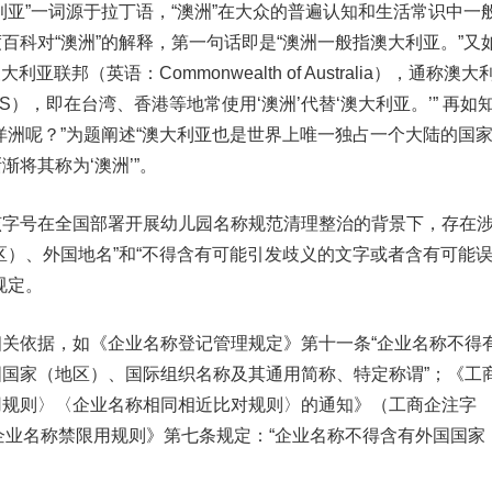
利亚”一词源于拉丁语，“澳洲”在大众的普遍认知和生活常识中一
百科对“澳洲”的解释，第一句话即是“澳洲一般指澳大利亚。”又
亚联邦（英语：Commonwealth of Australia），通称澳大
、AUS），即在台湾、香港等地常使用‘澳洲’代替‘澳大利亚。’” 再如
洋洲呢？”为题阐述“澳大利亚也是世界上唯一独占一个大陆的国
将其称为‘澳洲’”。
号在全国部署开展幼儿园名称规范清理整治的背景下，存在
区）、外国地名”和“不得含有可能引发歧义的文字或者含有可能
规定。
依据，如《企业名称登记管理规定》第十一条“企业名称不得
国家（地区）、国际组织名称及其通用简称、特定称谓”；《工
用规则〉〈企业名称相同相近比对规则〉的通知》（工商企注字
件《企业名称禁限用规则》第七条规定：“企业名称不得含有外国国家