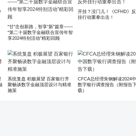
申
开挂？没门儿！《CFHD》
挂行动重拳出击！
“廿”念创新路，智享“新”篇章——
“第二十届数字金融联合宣传年智
享2024特别活动”精彩回顾
深
系统复盘 积极展望 百家银行齐
CFCA总经理朱钢解读2024
融
聚畅谈数字金融顶层设计与精准
数字银行调查报告（附报告
施策
载）