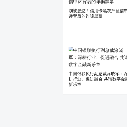
别被忽悠！信用卡黑灰产征信
诉背后的诈骗黑幕
中国银联执行副总裁涂晓军：
耕行业、促进融合 共谱数字金
新乐章