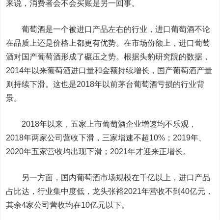
来说，消费者会不会买账是另一回事。
葡萄酒是一个被进口产品左右的行业，进口葡萄酒不论
在品质上还是价格上都更有优势。在市场份额上，进口葡萄
酒对国产葡萄酒形成了碾压之势。根据头豹研究院的数据，
2014年以来葡萄酒进口量和金额持续增长，国产葡萄酒产量
则持续下滑。这也是2018年以前茅台葡萄酒亏损的行业背
景。
2018年以来，五家上市葡萄酒企业增速均不乐观，
2018年两家公司营收下滑，三家增速不超10%；2019年、
2020年五家营收均出现下滑；2021年才迎来正增长。
另一方面，国内葡萄酒市场规模在千亿以上，进口产品
占比达，行业集中度低，龙头张裕2021年营收不到40亿元，
其余4家公司营收均在10亿元以下。