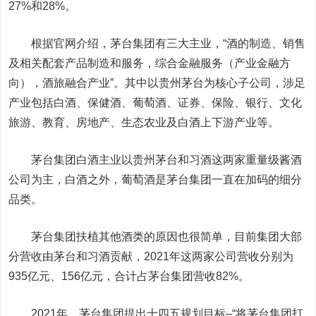
27%和28%。
根据官网介绍，茅台集团有三大主业，“酒的制造、销售
及相关配套产品制造和服务，综合金融服务（产业金融方
向），酒旅融合产业”。其中以贵州茅台为核心子公司，涉足
产业包括白酒、保健酒、葡萄酒、证券、保险、银行、文化
旅游、教育、房地产、生态农业及白酒上下游产业等。
茅台集团白酒主业以贵州茅台和习酒这两家重量级酱酒
公司为主，白酒之外，葡萄酒是茅台集团一直在加码的细分
品类。
茅台集团扶植其他酒类的原因也很简单，目前集团大部
分营收由茅台和习酒贡献，2021年这两家公司营收分别为
935亿元、156亿元，合计占茅台集团营收82%。
2021年，茅台集团提出十四五规划目标–“将茅台集团打