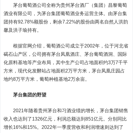
茅台葡萄酒公司全称为
贵州茅台
酒厂（集团）昌黎葡萄
酒业有限公司，为茅台集团葡萄酒业务运营主体。由茅台集
团持有92.78%额股份，剩余7.22%的股份由两名自然人洪韵
馨及洪子瑜持有。
根据官网介绍，葡萄酒公司成立于2002年，位于河北省
碣石山产区，公司拥有茅台凤凰酒庄、茅台葡萄酒洞、国际
化原料基地等产业布局，其中生产公司占地面积约3万7千平
方米，现代化发酵站占地面积2万平方米，茅台凤凰庄园占
地约8万平方米，葡萄种植基地2万余亩。
茅台集团的野望
2021年随着贵州茅台和习酒业绩的增长，茅台集团销售
收入也达到了1326亿元，利润总额达到851亿元。分别同比
增长16%和15%。2022年一季度营收和利润增速则达到了