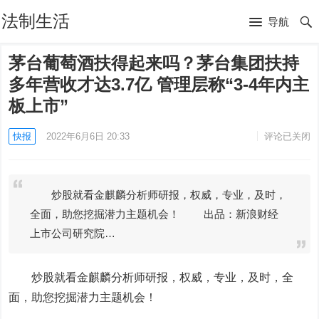
法制生活
导航
茅台葡萄酒扶得起来吗？茅台集团扶持
多年营收才达3.7亿 管理层称“3-4年内主
板上市”
快报
2022年6月6日 20:33
评论已关闭
炒股就看金麒麟分析师研报，权威，专业，及时，
全面，助您挖掘潜力主题机会！ 出品：新浪财经
上市公司研究院…
炒股就看金麒麟分析师研报，权威，专业，及时，全
面，助您挖掘潜力主题机会！