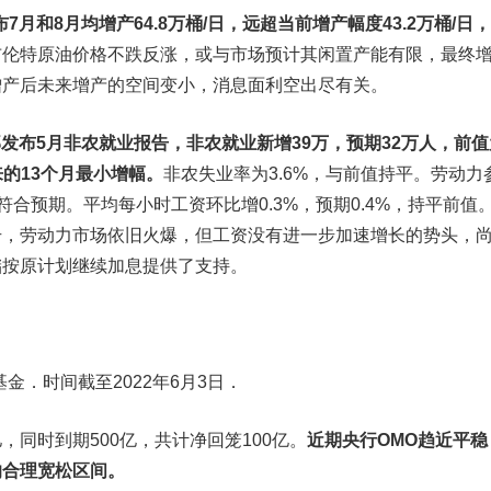
宣布7月和8月均增产64.8万桶/日，远超当前增产幅度43.2万桶/日
布伦特原油价格不跌反涨，或与市场预计其闲置产能有限，最终
增产后未来增产的空间变小，消息面利空出尽有关。
部发布5月非农就业报告，非农就业新增39万，预期32万人，前值
以来的13个月最小增幅。
非农失业率为3.6%，与前值持平。劳动力
%，符合预期。平均每小时工资环比增0.3%，预期0.4%，持平前值
升，劳动力市场依旧火爆，但工资没有进一步加速增长的势头，
储按原计划继续加息提供了支持。
金．时间截至2022年6月3日．
，同时到期500亿，共计净回笼100亿。
近期央行OMO趋近平稳
的合理宽松区间。