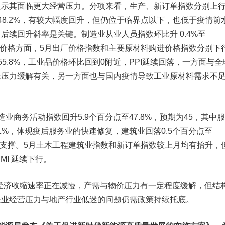
显示其面临更大经营压力。分项来看，生产、新订单指数分别上
7%、48.2%，有较大幅度回升，但仍位于临界点以下，也低于疫情前
后续回升斜率是关键。制造业从业人员指数环比升 0.4%至
限。价格方面，5月出厂价格指数和主要原材料购进价格指数分别下
5%、55.8%，工业品价格环比回到0附近，PPI延续回落，一方面与全
胀压力缓解有关，另一方面也与国内疫情导致工业原材料需求不
造业商务活动指数回升5.9个百分点至47.8%，预期为45，其中
7.1%，体现疫后服务业的快速修复，建筑业回落0.5个百分点至
建支撑。5月土木工程
建筑业指数
和新订单指数较上月均有抬升，
MI 延续下行。
经济收缩速率正在减慢，产需与物价压力有一定程度缓解，但结
企业经营压力与地产行业低迷的问题仍需政策持续托底。