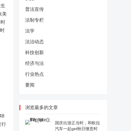
在生
普法宣传
欧美
法制专栏
同时
同时
法学
法治动态
科技创新
经济与法
行业热点
要闻
浏览最多的文章
48
国庆出游正当时，和欧拉
发行
汽车一起get秋日惬意时