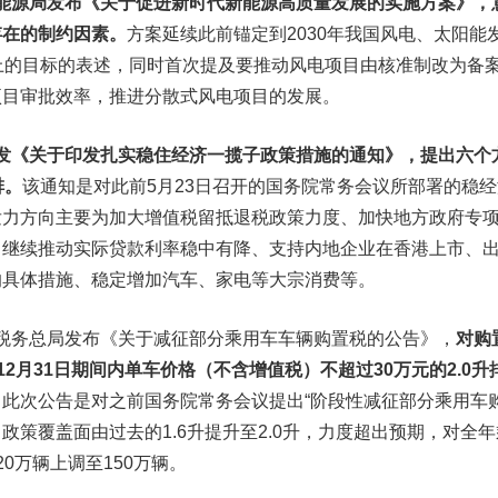
委、能源局发布《关于促进新时代新能源高质量发展的实施方案》，
存在的制约因素。
方案延续此前锚定到2030年我国风电、
太阳能
上的目标的表述，同时首次提及要推动风电项目由核准制改为备
项目审批效率，推进分散式风电项目的发展。
院印发《关于印发扎实稳住经济一揽子政策措施的通知》，提出六个
排。
该通知是对此前5月23日召开的国务院常务会议所部署的稳经
发力方向主要为加大增值税留抵退税政策力度、加快地方政府专
、继续推动实际贷款利率稳中有降、支持内地企业在香港上市、
的具体措施、稳定增加汽车、家电等大宗消费等。
税务总局发布《关于减征部分乘用车车辆购置税的公告》，
对购
2年12月31日期间内单车价格（不含增值税）不超过30万元的2.0升
。
此次公告是对之前国务院常务会议提出“阶段性减征部分乘用车
，政策覆盖面由过去的1.6升提升至2.0升，力度超出预期，对全年
20万辆上调至150万辆。