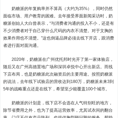
奶糖派的年复购率并不算高（大约为35%），同时仍然
面临市场、用户教育的困难。去年接受界面新闻采访时，奶
糖派创始人大白曾表示，“与消费者沟通的投入不小，还是有
不少消费者对于自己穿什么尺码的内衣不清楚。对于文胸的
效果作用也不清楚。”这也倒逼品牌必须去线下开店，跟消费
者进行面对面沟通。
2020年，奶糖派在广州优托邦时光开了第一家体验店，
随后又在广州高德置地广场和深圳卓悦中心开出新店。而线
下店布局，也是奶糖派此次融资后的主要用途。按照奶糖派
的说法，去年线下试验店的营收达到180万，奶糖派未来3到
5年的战略重点还是在线下，希望至少能覆盖100个城市。
奶糖派的计划是，线下店不会选在人气特别旺的地方，
除节省费用之外，也为了提高运营效率，尤其试衣间的翻台
率。门店不仅有产品陈列，也提供胸型顾问预约服务，帮助