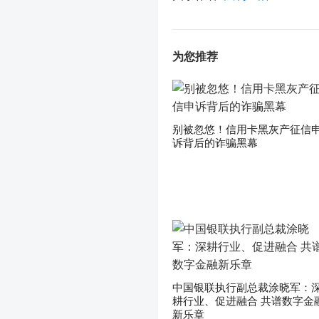
为您推荐
别被忽悠！信用卡黑灰产征信
诉背后的诈骗黑幕
中国银联执行副总裁涂晓军：
耕行业、促进融合 共谱数字金
新乐章