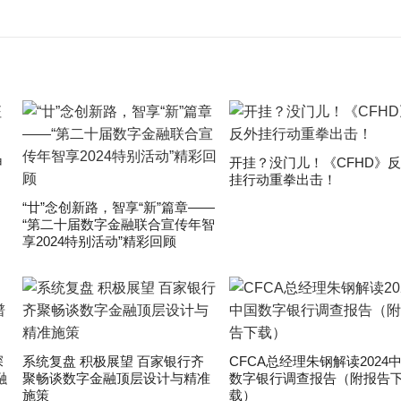
申
开挂？没门儿！《CFHD》
挂行动重拳出击！
“廿”念创新路，智享“新”篇章——
“第二十届数字金融联合宣传年智
享2024特别活动”精彩回顾
深
系统复盘 积极展望 百家银行齐
CFCA总经理朱钢解读2024
融
聚畅谈数字金融顶层设计与精准
数字银行调查报告（附报告
施策
载）