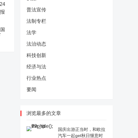
普法宣传
法制专栏
中国
法学
下
法治动态
科技创新
经济与法
行业热点
要闻
浏览最多的文章
国庆出游正当时，和欧拉
汽车一起get秋日惬意时