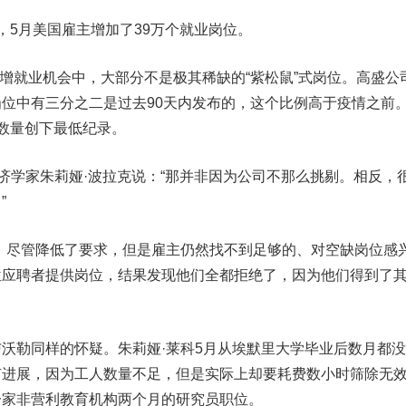
5月美国雇主增加了39万个就业岗位。
增就业机会中，大部分不是极其稀缺的“紫松鼠”式岗位。高盛公
位中有三分之二是过去90天内发布的，这个比例高于疫情之前
数量创下最低纪录。
学家朱莉娅·波拉克说：“那并非因为公司不那么挑剔。相反，
”
尽管降低了要求，但是雇主仍然找不到足够的、对空缺岗位感
位应聘者提供岗位，结果发现他们全都拒绝了，因为他们得到了
勒同样的怀疑。朱莉娅·莱科5月从埃默里大学毕业后数月都没
有进展，因为工人数量不足，但是实际上却要耗费数小时筛除无
一家非营利教育机构两个月的研究员职位。