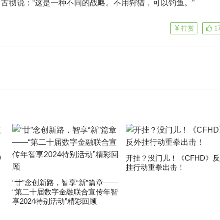
古彻说：“这是一种不同的战略。不用狩猎，可以钓鱼。”
打赏
1
申
开挂？没门儿！《CFHD》
挂行动重拳出击！
“廿”念创新路，智享“新”篇章——
“第二十届数字金融联合宣传年智
享2024特别活动”精彩回顾