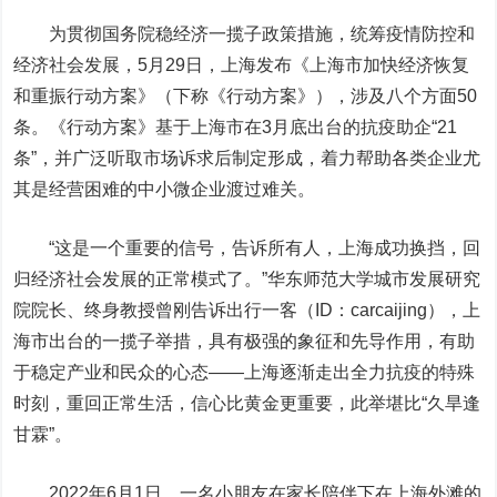
为贯彻国务院稳经济一揽子政策措施，统筹疫情防控和
经济社会发展，5月29日，上海发布《上海市加快经济恢复
和重振行动方案》（下称《行动方案》），涉及八个方面50
条。《行动方案》基于上海市在3月底出台的抗疫助企“21
条”，并广泛听取市场诉求后制定形成，着力帮助各类企业尤
其是经营困难的中小微企业渡过难关。
“这是一个重要的信号，告诉所有人，上海成功换挡，回
归经济社会发展的正常模式了。”华东师范大学城市发展研究
院院长、终身教授曾刚告诉
出行一客（ID：carcaijing）
，上
海市出台的一揽子举措，具有极强的象征和先导作用，有助
于稳定产业和民众的心态——上海逐渐走出全力抗疫的特殊
时刻，重回正常生活，信心比黄金更重要，此举堪比“久旱逢
甘霖”。
2022年6月1日，一名小朋友在家长陪伴下在上海外滩的