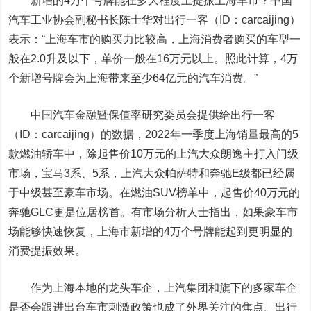
新增的4万个号牌能在多大程度上提振上海车市？中国
汽车工业协会副秘书长陈士华对
出行一客（ID：carcaijing）
表示：“上海车市的购买力比较高，上海消费者购买的车型一
般在2.0升及以下，单价一般在16万元以上。照此计算，4万
个新增号牌会为上海带来至少64亿元的汽车消费。”
中国汽车金融暨保值率研究委员会提供给
出行一客
（ID：carcaijing）
的数据，2022年一季度上海销量最高的5
款燃油轿车中，除起售价10万元的上汽大众朗逸主打入门级
市场，宝马3系、5系，上汽大众帕萨特和奔驰E级都已经属
于中级甚至豪车市场。在燃油SUV榜单中，起售价40万元的
奔驰GLC更是位居榜首。有市场分析人士指出，如果豪车市
场能够快速恢复，上海市新增的4万个号牌能起到更明显的
消费提振效果。
作为上海本地的龙头车企，
上汽集团
和旗下的多家车企
是否会跟进出台车市刺激政策也成了外界关注的焦点。
出行