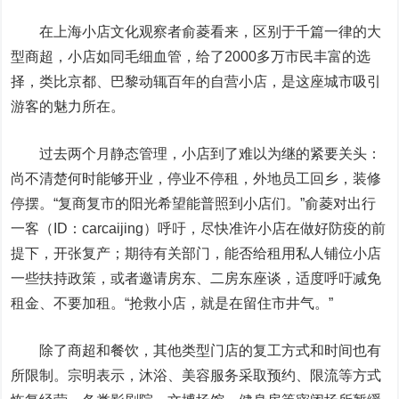
在上海小店文化观察者俞菱看来，区别于千篇一律的大
型商超，小店如同毛细血管，给了2000多万市民丰富的选
择，类比京都、巴黎动辄百年的自营小店，是这座城市吸引
游客的魅力所在。
过去两个月静态管理，小店到了难以为继的紧要关头：
尚不清楚何时能够开业，停业不停租，外地员工回乡，装修
停摆。“复商复市的阳光希望能普照到小店们。”俞菱对
出行
一客（ID：carcaijing）
呼吁，尽快准许小店在做好防疫的前
提下，开张复产；期待有关部门，能否给租用私人铺位小店
一些扶持政策，或者邀请房东、二房东座谈，适度呼吁减免
租金、不要加租。“抢救小店，就是在留住市井气。”
除了商超和餐饮，其他类型门店的复工方式和时间也有
所限制。宗明表示，沐浴、美容服务采取预约、限流等方式