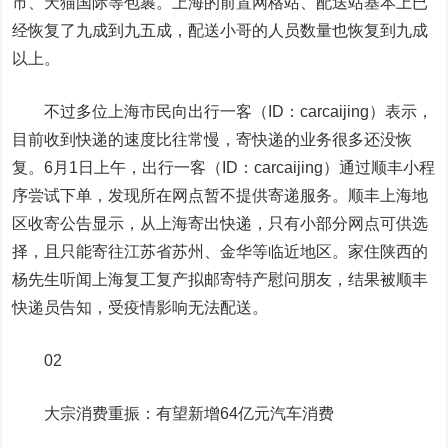
市、天猫国际等包裹。上海的前置网格站、配送站基本上已
经恢复了九成到九五成，配送小哥的人员数量也恢复到九成
以上。
不过多位上海市民向
出行一客（ID：carcaijing）
表示，
目前收到快递的速度比往常慢，寄快递的业务很多还没恢
复。6月1日上午，
出行一客（ID：carcaijing）
通过顺丰小程
序尝试下单，发现所在网点暂不提供寄递服务。顺丰上海地
区收寄公告显示，从上海寄出快递，只有小部分网点可供选
择，且只能寄往江苏省苏州、金华等临近地区。家住陕西的
杨先生听闻上海复工复产拟邮寄特产慰问朋友，结果被顺丰
快递员告知，受疫情影响无法配送。
02
大宗消费重振：有望新增64亿元汽车消费