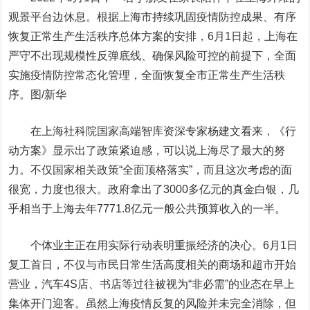
观景平台边休息。根据上海市持续巩固疫情防控成果、有序
恢复正常生产生活秩序总体方案的安排，6月1日起，上海在
严守不出现规模性反弹底线、确保风险可控的前提下，全面
实施疫情防控常态化管理，全面恢复全市正常生产生活秩
序。图/新华
在上海社科院国家高端智库资深专家杨建文看来，《行
动方案》显示出了政策紧迫感，可以说上海尽了最大的努
力。不仅国家相关政策“全面顶格落实”，而且这次考虑的面
很宽，力度也很大。政府拿出了3000多亿元的真金白银，几
乎相当于上海去年7771.8亿元一般公共预算收入的一半。
个体业主正在用实际行动表明重振经济的决心。6月1日
复工首日，不仅与市民日常生活高度相关的商场和超市开始
营业，汽车4S店、书店等过往被视为“非必需”的业态在早上
集体开门迎客。虽然上海疫情反复的风险并未完全消除，但