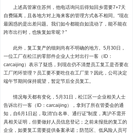
上述高管家住苏州，他电话询问后得知回乡需要7+7天
自费隔离，且各地方对上海来客的管理方式各不相同。“现在
最困惑的是出差问题。我们如今都能自如流动了，能不能在
跨市出行时，也恢复如常呢？”
此外，复工复产的细则尚有不明确的地方。5月30日，
一位工厂在松江的零部件企业人士对
出行一客（ID：
carcaijing）
表示了疑惑，到现在仍不清楚员工复工是否要在
工厂闭环管理？员工要不要吃住在工厂里？因此，公司决定
端午节期间保持观望，暂定节后全员复工。
情况每天都有变化，5月31日，松江区一企业相关人士
告诉
出行一客（ID：carcaijing）
，拿到了所在管委会的通
知，自6月1日起，取消“白名单、通行证”制度，离沪不需开
具相关证明，但要做好人员信息登记；之前未报批的复工的
企业，如要复工需要提供备案承诺；防范区、低风险人员可