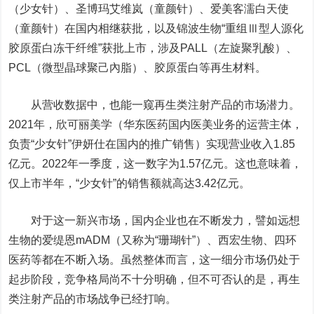
（少女针）、圣博玛艾维岚（童颜针）、爱美客濡白天使
（童颜针）在国内相继获批，以及锦波生物“重组Ⅲ型人源化
胶原蛋白冻干纤维”获批上市，涉及PALL（左旋聚乳酸）、
PCL（微型晶球聚己內脂）、胶原蛋白等再生材料。
从营收数据中，也能一窥再生类注射产品的市场潜力。
2021年，欣可丽美学（华东医药国内医美业务的运营主体，
负责“少女针”伊妍仕在国内的推广销售）实现营业收入1.85
亿元。2022年一季度，这一数字为1.57亿元。这也意味着，
仅上市半年，“少女针”的销售额就高达3.42亿元。
对于这一新兴市场，国内企业也在不断发力，譬如远想
生物的爱缇恩mADM（又称为“珊瑚针”）、西宏生物、四环
医药等都在不断入场。虽然整体而言，这一细分市场仍处于
起步阶段，竞争格局尚不十分明确，但不可否认的是，再生
类注射产品的市场战争已经打响。