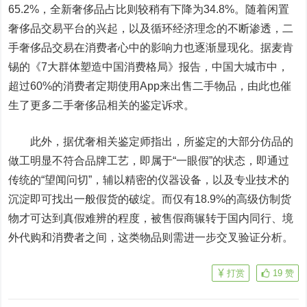
65.2%，全新奢侈品占比则较稍有下降为34.8%。随着闲置
奢侈品交易平台的兴起，以及循环经济理念的不断渗透，二
手奢侈品交易在消费者心中的影响力也逐渐显现化。据麦肯
锡的《7大群体塑造中国消费格局》报告，中国大城市中，
超过60%的消费者定期使用App来出售二手物品，由此也催
生了更多二手奢侈品相关的鉴定诉求。
此外，据优奢相关鉴定师指出，所鉴定的大部分仿品的
做工明显不符合品牌工艺，即属于“一眼假”的状态，即通过
传统的“望闻问切”，辅以精密的仪器设备，以及专业技术的
沉淀即可找出一般假货的破绽。而仅有18.9%的高级仿制货
物才可达到真假难辨的程度，被售假商辗转于国内同行、境
外代购和消费者之间，这类物品则需进一步交叉验证分析。
打赏
19
赞