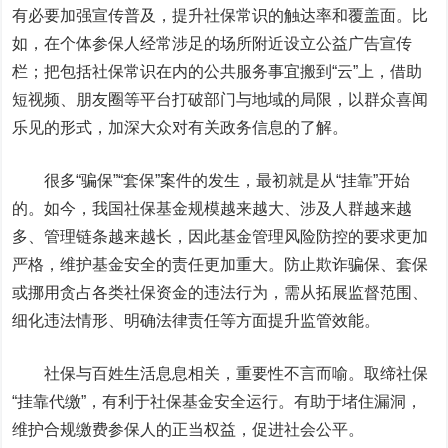
有必要加强宣传普及，提升社保常识的触达率和覆盖面。比
如，在个体参保人经常涉足的场所附近设立公益广告宣传
栏；把包括社保常识在内的公共服务事宜搬到“云”上，借助
短视频、朋友圈等平台打破部门与地域的局限，以群众喜闻
乐见的形式，加深大众对有关政务信息的了解。
很多“骗保”“套保”案件的发生，最初就是从“挂靠”开始
的。如今，我国社保基金规模越来越大、涉及人群越来越
多、管理链条越来越长，因此基金管理风险防控的要求更加
严格，维护基金安全的责任更加重大。防止欺诈骗保、套保
或挪用贪占各类社保资金的违法行为，需从拓展监督范围、
细化违法情形、明确法律责任等方面提升监管效能。
社保与百姓生活息息相关，重要性不言而喻。取缔社保
“挂靠代缴”，有利于社保基金安全运行。有助于堵住漏洞，
维护合规缴费参保人的正当权益，促进社会公平。