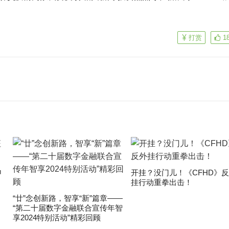
打赏
1
申
开挂？没门儿！《CFHD》
挂行动重拳出击！
“廿”念创新路，智享“新”篇章——
“第二十届数字金融联合宣传年智
享2024特别活动”精彩回顾