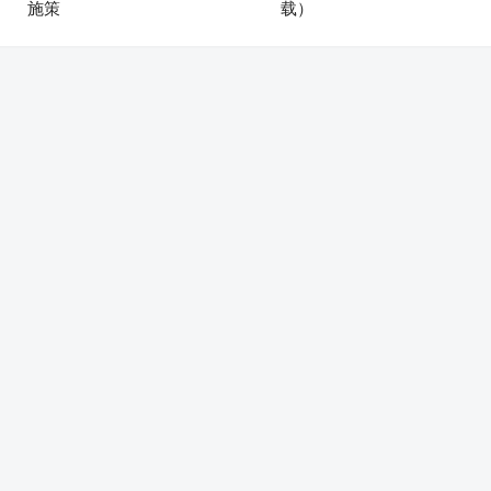
施策
载）