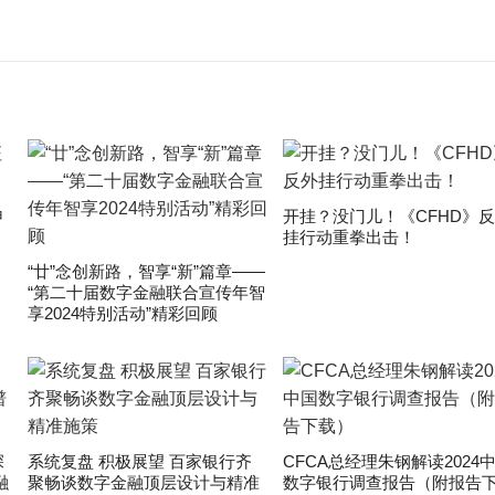
申
开挂？没门儿！《CFHD》
挂行动重拳出击！
“廿”念创新路，智享“新”篇章——
“第二十届数字金融联合宣传年智
享2024特别活动”精彩回顾
深
系统复盘 积极展望 百家银行齐
CFCA总经理朱钢解读2024
融
聚畅谈数字金融顶层设计与精准
数字银行调查报告（附报告