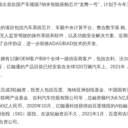
擎推出首款国产车规级7纳米智能座舱芯片“龙鹰一号”，计划于今年
项目包括汽车系统芯片、车载中央计算平台、整合数字座 舱
和无人监管驾驶的操作系统和软件，以及功能安全解决方案。近期
签署了合作协议，进一步助推ADAS和AD技术的开发。
有12家OEM客户和8个全球一级供应商客户，包括吉利、沃
，亿咖通的产品目前已经安装在全球320万辆汽车上。2021年
元。
成3轮融资，投资人包括
百度
、海纳亚洲创投基金、中国国有
车联网产业基金、
吉利汽车
控股有限公司等，总融资额约为6.5亿
0亿人民币。2020年10月，亿咖通科技获得由百度领投的A轮融
创投（SIG）跟投。在该轮融资后不久，2021年1月，百度和吉
了合资公司。