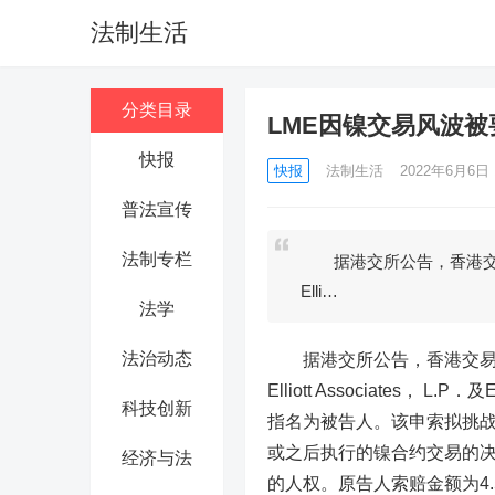
法制生活
分类目录
LME因镍交易风波被
快报
快报
法制生活
2022年6月6日 1
普法宣传
法制专栏
据港交所公告，香港交易所全
Elli…
法学
法治动态
据港交所公告，香港交易所全资附
Elliott Associates， L
科技创新
指名为被告人。该申索拟挑战有
或之后执行的镍合约交易的决
经济与法
的人权。原告人索赔金额为4.