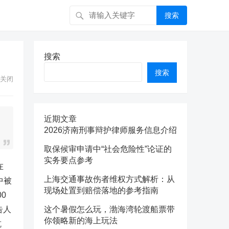
搜索
搜索
搜索
关闭
近期文章
2026济南刑事辩护律师服务信息介绍
取保候审申请中“社会危险性”论证的
实务要点参考
在
上海交通事故伤者维权方式解析：从
索中被
现场处置到赔偿落地的参考指南
0
告人
这个暑假怎么玩，渤海湾轮渡船票带
你领略新的海上玩法
抗