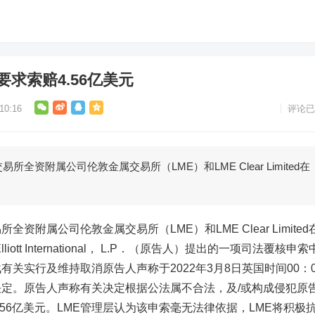
要求索赔4.56亿美元
0:16
评论已
资附属公司伦敦金属交易所（LME）和LME Clear Limited在
属公司伦敦金属交易所（LME）和LME Clear Limited
.P．及Elliott International， L.P．（原告人）提出的一项司法覆核申
关实行及维持取消原告人声称于2022年3月8日英国时间00：0
定。原告人声称有关决定根据公法属不合法，及/或构成侵犯原
56亿美元。LME管理层认为该申索毫无法律依据，LME将积极