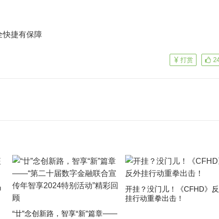
全快捷有保障
打赏
2
申
开挂？没门儿！《CFHD》
挂行动重拳出击！
“廿”念创新路，智享“新”篇章——