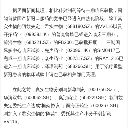
据界面新闻梳理，相比科兴制药等待一期临床获批，围
绕首款
国产新冠口服药的竞争已经进入白热化阶段。
除了真
实生物的阿兹夫定、
君实生物
（
688180.SZ）
的VV116以及
开拓药业（09939.HK）的普克鲁胺已经进入临床三期外，
前沿生物
（688221.SZ）的FB2001已获批开展二、三期国
际多中心临床试验，先声药业（02096.HK）的SIM0417已
完成一期临床试验，
众生药业
（002317.SZ）的RAY1216已
进入一期临床试验，
泽璟制药
（688266.SH）用于治疗重型
新冠患者的临床试验申请也已获相关部门受理。
在此之前，真实生物分别与
新华制药
（000756.SZ）、
华润双鹤
（600062.SH）、
奥翔药业
（603229.SH）就阿兹
夫定委托生产达成“框架协议”；而
海正药业
（
600267.SH）
则
加入了君实生物的“阵营”，委托其生产
小分子创新药
VV116。