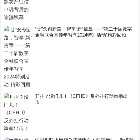
“廿”念创新路，智享“新”篇章——“第二十届数字
金融联合宣传年智享2024特别活动”精彩回顾
开挂？没门儿！《CFHD》反外挂行动重拳出
击！
中国银联执行副总裁涂晓军：深耕行业、促进融