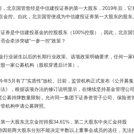
，北京国管曾经是中信建投证券的第一大股东，2019年后，它
北京金控。自此，北京国管便成为中信建投证券第一大股东的股东
券是中信建投基金的控股股东（100%控股），因此，北京国
是否会牵涉突破“一参一控”政策？
金行业诞生以后的长期行业政策。该项政策明确要求，任何一家
控股一家公募机构（股权穿透后计算）。
于今年5月有了
“实质性”放松。
日前，监管机构正式发布《公开募集
办法》，根据该项办法的修订说明显示，
在继续坚持基金管理公司
宽公募持牌数量限制，允许同一集团下证券资管子公司、保险资
资管机构申请公募牌照。
第一大股东北京金控持股34.61%，第二大股东中央汇金持股
称
因前两大股东分别不能决定半数以上董事会成员的选任，无法