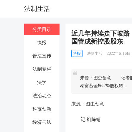
法制生活
分类目录
近几年持续走下坡路！
国管成新控股股东
快报
快报
法制生活
2022年6月6日 
普法宣传
法制专栏
来源：图虫创意 记者|
法学
泰富基金66.7%股权转…
法治动态
来源：图虫创意
科技创新
记者|陈靖
经济与法