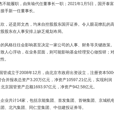
郑文杰不能履职，由朱瑜代任董事长一职；2021年1月5日，国开泰
山接手新一任董事长。
，还是郑文杰，均来自控股股东国开证券。令人眼花缭乱的
控股股东在人事安排上缺乏规划布局。
风格往往会影响甚至决定一家公司的人事、财务等关键政策
导致人心浮动，在业务层面，则可能影响基金经理安心做投研；
续性。
管成立于2008年12月，由北京市政府出资设立，注册资本500
合并报表总资产3.20万亿元，净资产10597.21亿元，实现利润
北京国管资产总额1693.97亿元，净资产942.58亿元。
业共计14家，包括京能集团、首发集团、首钢集团、京城机
集团、北汽集团、
同仁堂
集团、
中信建投
证券等。