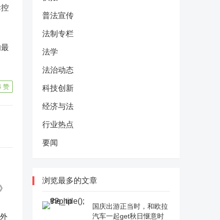
际控
普法宣传
法制专栏
的最
法学
法治动态
4
赞
科技创新
经济与法
行业热点
要闻
浏览最多的文章
国庆出游正当时，和欧拉
反外
汽车一起get秋日惬意时