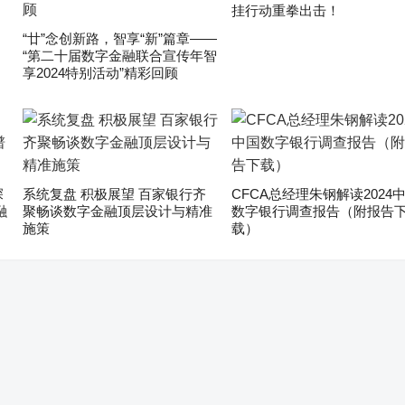
挂行动重拳出击！
“廿”念创新路，智享“新”篇章——
“第二十届数字金融联合宣传年智
享2024特别活动”精彩回顾
深
系统复盘 积极展望 百家银行齐
CFCA总经理朱钢解读2024
融
聚畅谈数字金融顶层设计与精准
数字银行调查报告（附报告
施策
载）